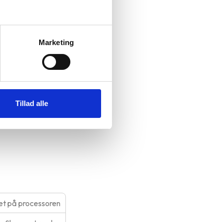
Marketing
otion, A16
Tillad alle
ønsker
t på processoren