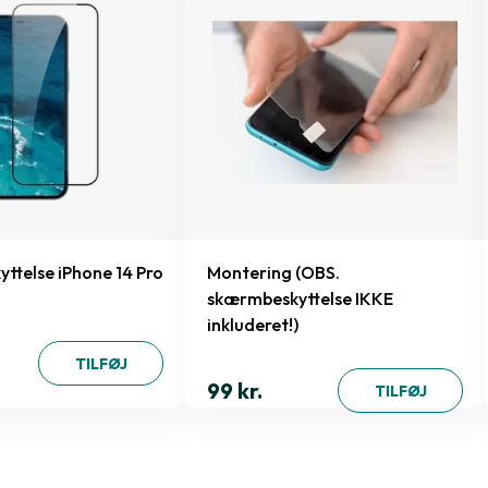
ttelse iPhone 14 Pro
Montering (OBS.
skærmbeskyttelse IKKE
inkluderet!)
TILFØJ
99 kr.
TILFØJ