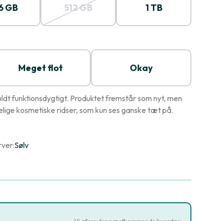
6 GB
512 GB
1 TB
Meget flot
Okay
ldt funktionsdygtigt. Produktet fremstår som nyt, men
ige kosmetiske ridser, som kun ses ganske tæt på.
rver:
Sølv