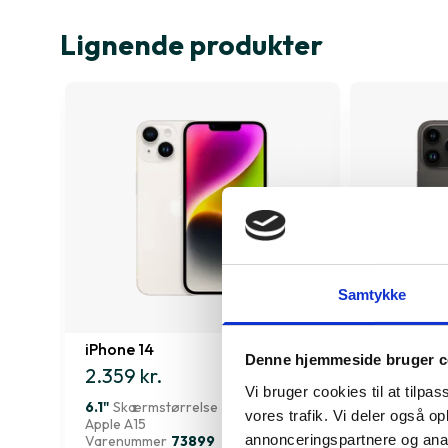
Lignende produkter
Samtykke
iPhone 14
iPhone 14 
Denne hjemmeside bruger c
2.359 kr.
3.779 kr.
Vi bruger cookies til at tilpas
6.1"
Skærmstørrelse
6.7"
Skærms
vores trafik. Vi deler også 
Apple A15
Apple A16
annonceringspartnere og anal
Varenummer
73899
Varenumme