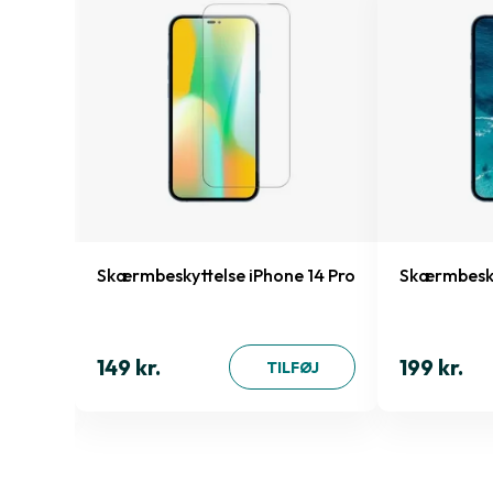
Skærmbeskyttelse iPhone 14 Pro
Skærmbesky
149 kr.
199 kr.
ØJ
TILFØJ