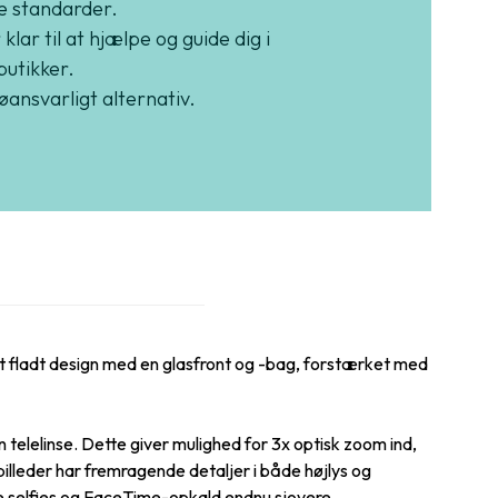
e standarder.
 klar til at hjælpe og guide dig i
butikker.
jøansvarligt alternativ.
et fladt design med en glasfront og -bag, forstærket med
 telelinse. Dette giver mulighed for 3x optisk zoom ind,
 billeder har fremragende detaljer i både højlys og
e selfies og FaceTime-opkald endnu sjovere.