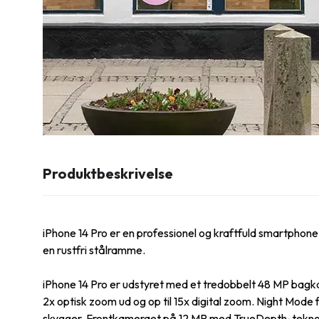
Produktbeskrivelse
iPhone 14 Pro er en professionel og kraftfuld smartphon
en rustfri stålramme.
iPhone 14 Pro er udstyret med et tredobbelt 48 MP bagkame
2x optisk zoom ud og op til 15x digital zoom. Night Mode f
skygger. Frontkameraet på 12 MP med TrueDepth-teknolog