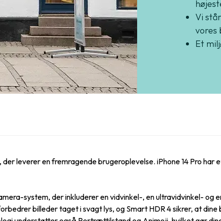
højest
Vi står
vores 
Et mil
e, der leverer en fremragende brugeroplevelse. iPhone 14 Pro har 
ra-system, der inkluderer en vidvinkel-, en ultravidvinkel- og en
orbedrer billeder taget i svagt lys, og Smart HDR 4 sikrer, at dine
i understøtter også Portrættilstand og Animoji, hvilket gør din