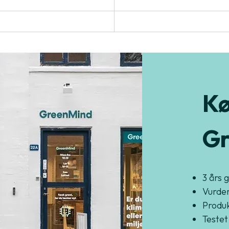
Kø
Gr
3 års 
Vurder
Produkt
Testet