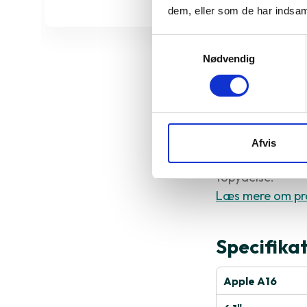
dem, eller som de har indsaml
Samtykkevalg
Nødvendig
Derfor sk
iPhone 14 Pro t
Afvis
Bionic-chip, ava
topydelse.
Læs mere om pr
Specifika
Apple A16