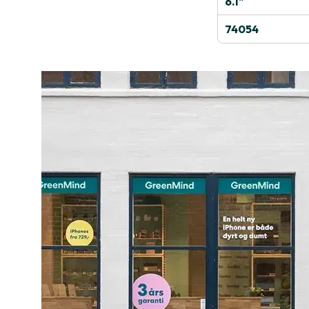
6.1"
74054