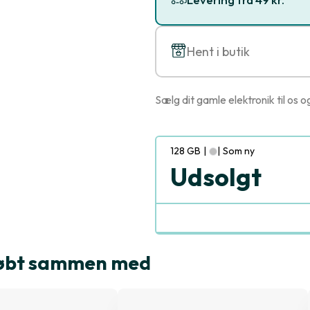
Hent i butik
Sælg dit gamle elektronik til os o
128 GB
|
|
Som ny
Udsolgt
 købt sammen med