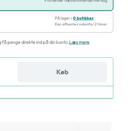
Vi afsender næstkommende hverdag
På lager i
0 butikker
Kan afhentes indenfor 2 timer
g få penge direkte ind på din konto.
Læs mere
Køb