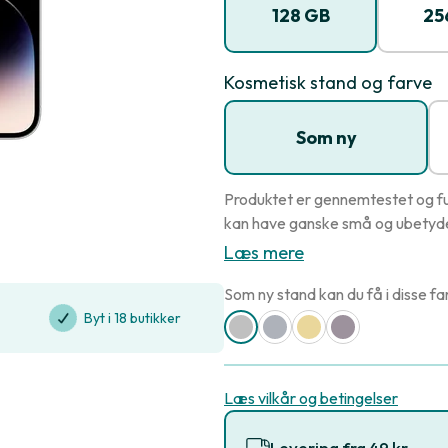
128 GB
25
Kosmetisk stand og farve
Som ny
Produktet er gennemtestet og fu
kan have ganske små og ubetydel
Læs mere
Som ny stand kan du få i disse fa
Byt i 18 butikker
Læs vilkår og betingelser
Levering fra 49 kr.