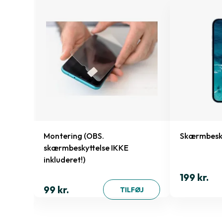
0W
Montering (OBS.
Skærmbesky
skærmbeskyttelse IKKE
inkluderet!)
199 kr.
ØJ
99 kr.
TILFØJ