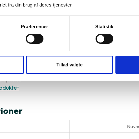
Apple A15
et fra din brug af deres tjenester.
r
73899
Varenummer
73988
Præferencer
Statistik
al du vælge Apple iPhone 14 Pro M
Tillad valgte
 er uden tvivl et fantastisk valg, når du er på udkig eft
artphone!
oduktet
tioner
Navne