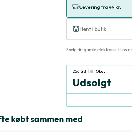
Levering fra 49 kr.
Hent i butik
Sælg dit gamle elektronik til os o
256 GB
|
|
Okay
Udsolgt
ofte købt sammen med