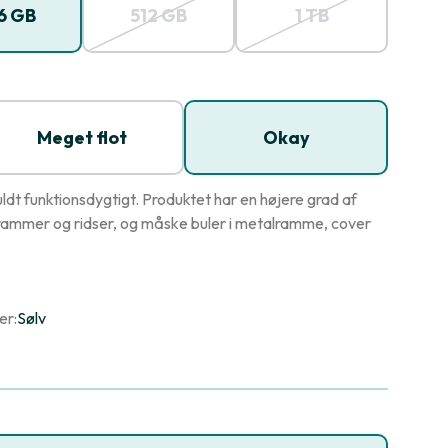
6 GB
512 GB
1 TB
Meget flot
Okay
dt funktionsdygtigt. Produktet har en højere grad af
ammer og ridser, og måske buler i metalramme, cover
er:
Sølv