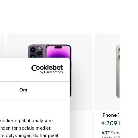
Om
iPhone 14 Pro
iPhone 15 Pro M
 medier og til at analysere
3.379 kr.
4.709 kr.
nden for sociale medier,
6.1"
Skærmstørrelse
6.7"
Skærmstørre
e oplysninger, du har givet