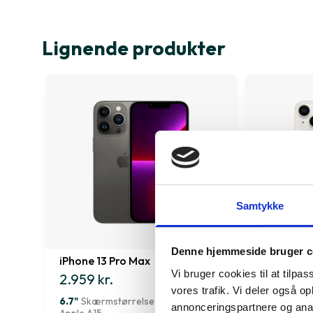
Lignende produkter
Samtykke
Denne hjemmeside bruger c
iPhone 13 Pro Max
iPhone 14
Vi bruger cookies til at tilpas
2.959 kr.
2.359 kr.
vores trafik. Vi deler også 
6.7"
Skærmstørrelse
6.1"
Skærms
annonceringspartnere og anal