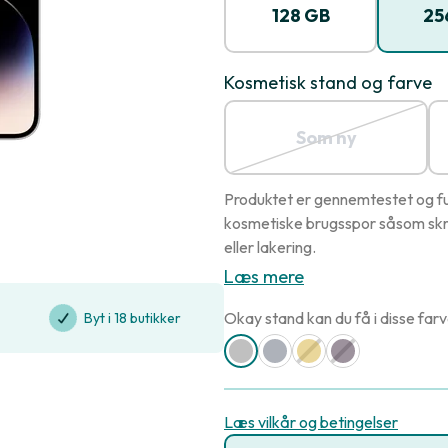
128 GB
25
Kosmetisk stand og farve
Som ny
Produktet er gennemtestet og ful
kosmetiske brugsspor såsom skr
eller lakering.
Læs mere
Okay stand kan du få i disse farv
Byt i 18 butikker
Læs vilkår og betingelser