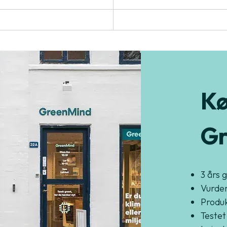
Kø
Gr
3 års 
Vurder
Produkt
Testet