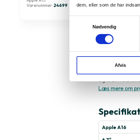
Apple A15
Apple A15
dem, eller som de har indsaml
Varenummer
24699
Varenumme
Samtykkevalg
Nødvendig
Derfor sk
Afvis
iPhone 14 Pro Max
og kraftfuld sm
Læs mere om pr
Specifika
Apple A16
6.7"