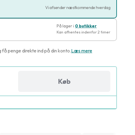
Vi afsender næstkommende hverdag
På lager i
0 butikker
Kan afhentes indenfor 2 timer
g få penge direkte ind på din konto.
Læs mere
Køb