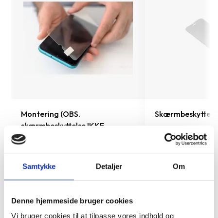
o
Montering (OBS.
Skærmbeskyttelse
skærmbeskyttelse IKKE
inkluderet!)
199 kr.
99 kr.
Samtykke
Detaljer
Om
TILFØJ
Denne hjemmeside bruger cookies
Vi bruger cookies til at tilpasse vores indhold og