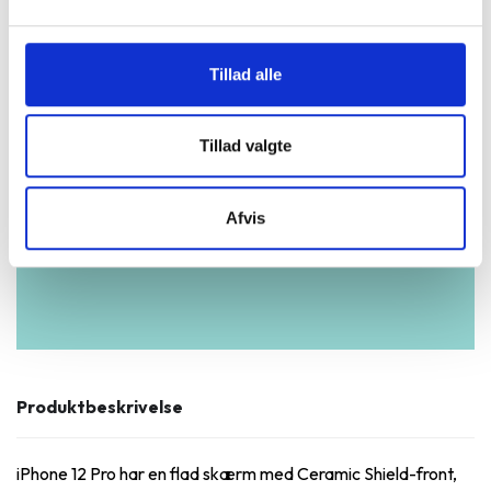
3 års garanti og hurtig levering.
Vurderet som fremragende på Trustpilot.
Tillad alle
Produkter i høj kvalitet til skarpe priser.
Testet og dataslettet efter branchens
højeste standarder.
Tillad valgte
Vi står klar til at hjælpe og guide dig i
vores butikker.
Afvis
Et miljøansvarligt alternativ.
Produktbeskrivelse
iPhone 12 Pro har en flad skærm med Ceramic Shield-front,