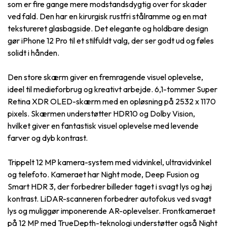
som er fire gange mere modstandsdygtig over for skader
ved fald. Den har en kirurgisk rustfri stålramme og en mat
tekstureret glasbagside. Det elegante og holdbare design
gør iPhone 12 Pro til et stilfuldt valg, der ser godt ud og føles
solidt i hånden.
Den store skærm giver en fremragende visuel oplevelse,
ideel til medieforbrug og kreativt arbejde. 6,1-tommer Super
Retina XDR OLED-skærm med en opløsning på 2532 x 1170
pixels. Skærmen understøtter HDR10 og Dolby Vision,
hvilket giver en fantastisk visuel oplevelse med levende
farver og dyb kontrast.
Trippelt 12 MP kamera-system med vidvinkel, ultravidvinkel
og telefoto. Kameraet har Night mode, Deep Fusion og
Smart HDR 3, der forbedrer billeder taget i svagt lys og høj
kontrast. LiDAR-scanneren forbedrer autofokus ved svagt
lys og muliggør imponerende AR-oplevelser. Frontkameraet
på 12 MP med TrueDepth-teknologi understøtter også Night