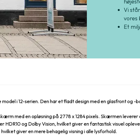
højest
Vi står
vores 
Et mil
model i 12-serien. Den har et fladt design med en glasfront og -
m med en opløsning på 2778 x 1284 pixels. Skærmen leverer dyb
r HDR10 og Dolby Vision, hvilket giver en fantastisk visuel oplev
lket giver en mere behagelig visning i alle lysforhold.