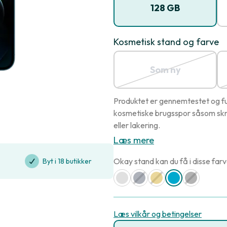
128 GB
Kosmetisk stand og farve
Som ny
Produktet er gennemtestet og ful
kosmetiske brugsspor såsom skr
eller lakering.
Læs mere
Okay stand kan du få i disse farv
Byt i 18 butikker
Læs vilkår og betingelser