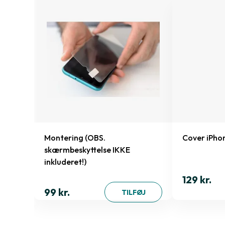
 13/13
Montering (OBS.
Cover iPho
skærmbeskyttelse IKKE
inkluderet!)
129 kr.
ØJ
99 kr.
TILFØJ