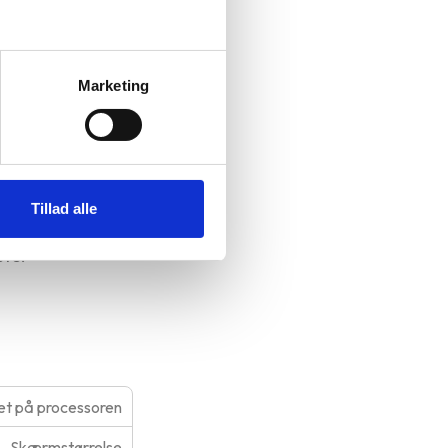
Marketing
ax
Tillad alle
Fås i grafit,
ste.
t på processoren
Skærmstørrelse