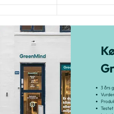
Kø
Gr
3 års 
Vurder
Produkt
Testet