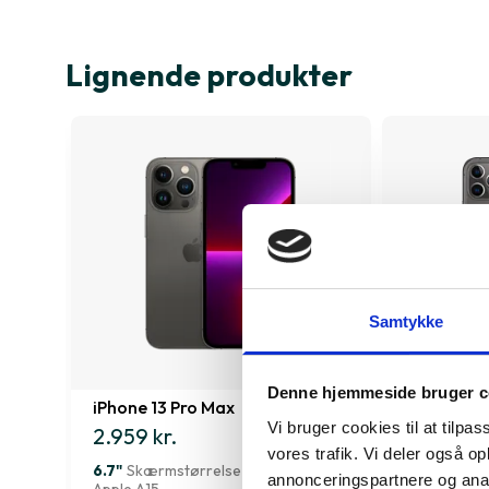
Lignende produkter
Samtykke
Denne hjemmeside bruger c
iPhone 13 Pro Max
iPhone 11 
Vi bruger cookies til at tilpas
2.959 kr.
1.369 kr.
vores trafik. Vi deler også 
6.7"
Skærmstørrelse
6.5"
Skærms
annonceringspartnere og anal