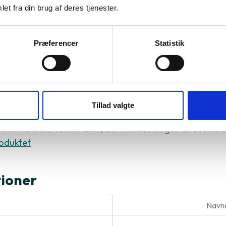
Apple A14
et fra din brug af deres tjenester.
r
24220
Varenummer
25326
Præferencer
Statistik
al du vælge Apple iPhone 12 Pro M
Tillad valgte
x har en stor skærm, god kamera og lang batterilevetid. 
llehavsblå. Perfekt til dem, der vil have noget af det bed
oduktet
tioner
Navne