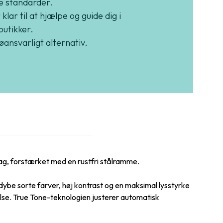
e standarder.
 klar til at hjælpe og guide dig i
butikker.
jøansvarligt alternativ.
bag, forstærket med en rustfri stålramme.
e sorte farver, høj kontrast og en maksimal lysstyrke
else. True Tone-teknologien justerer automatisk