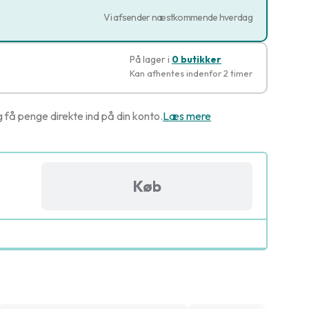
Vi afsender næstkommende hverdag
På lager i
0 butikker
Kan afhentes indenfor 2 timer
g få penge direkte ind på din konto.
Læs mere
Køb