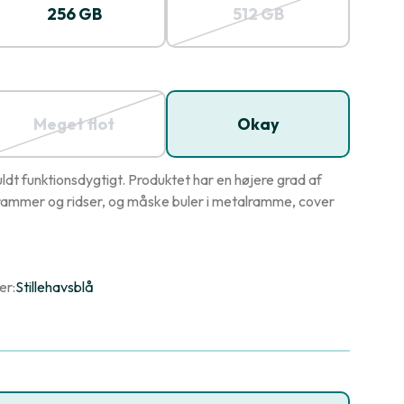
256 GB
512 GB
Meget flot
Okay
dt funktionsdygtigt. Produktet har en højere grad af
ammer og ridser, og måske buler i metalramme, cover
er:
Stillehavsblå