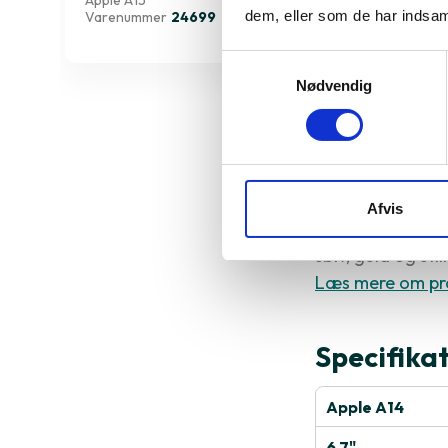
Apple A15
Apple A13
dem, eller som de har indsaml
Varenummer
24699
Varenumme
Samtykkevalg
Nødvendig
Derfor sk
Afvis
iPhone 12 Pro Ma
sølv, guld og sti
Læs mere om pr
Specifika
Apple A14
6.7"