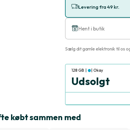
Levering fra 49 kr.
Hent i butik
Sælg dit gamle elektronik til os o
128 GB
|
|
Okay
Udsolgt
ofte købt sammen med