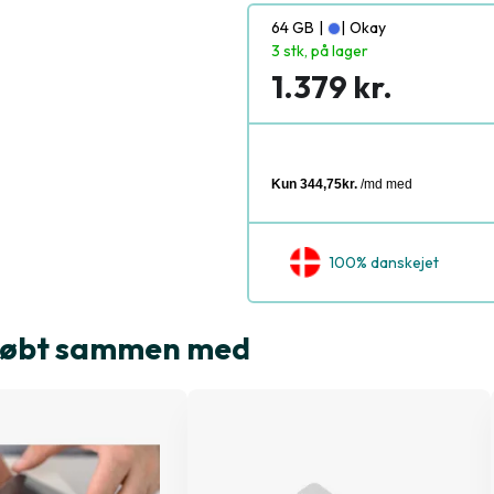
64 GB
|
|
Okay
3 stk, på lager
1.379 kr.
100% danskejet
e købt sammen med