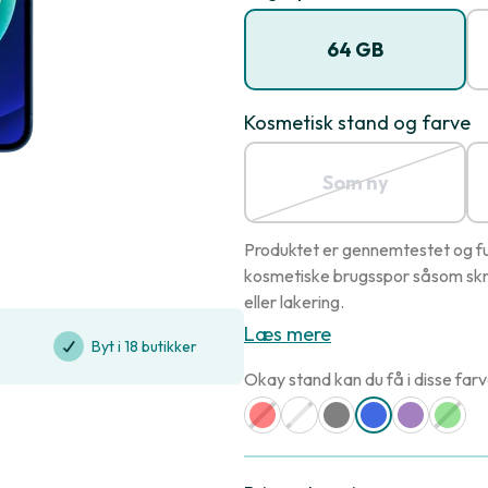
64 GB
Kosmetisk stand og farve
Som ny
Produktet er gennemtestet og ful
kosmetiske brugsspor såsom skr
eller lakering.
Læs mere
Byt i 18 butikker
Okay stand kan du få i disse farv