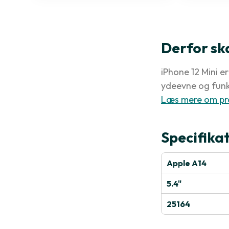
Derfor sk
iPhone 12 Mini e
ydeevne og funk
Læs mere om pr
Specifika
Apple A14
5.4"
25164