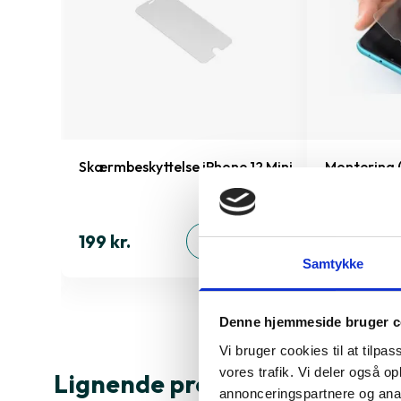
2179
Skærmbeskyttelse iPhone 12 Mini
Montering 
skærmbesky
inkluderet!)
199 kr.
ØJ
TILFØJ
99 kr.
Samtykke
Denne hjemmeside bruger c
Vi bruger cookies til at tilpas
vores trafik. Vi deler også 
Lignende produkter
annonceringspartnere og anal