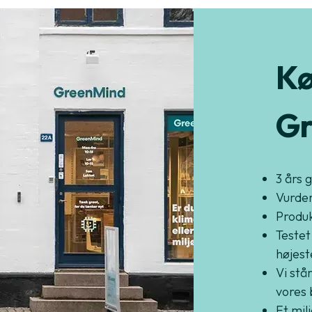
Kø
Gr
3 års 
Vurder
Produkt
Testet
højest
Vi står
vores 
Et mil