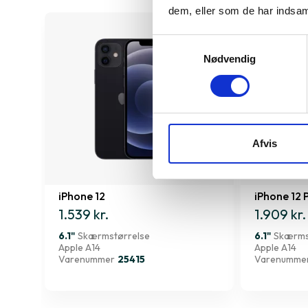
dem, eller som de har indsaml
Samtykkevalg
Nødvendig
Afvis
iPhone 12
iPhone 12 
1.539 kr.
1.909 kr.
6.1"
Skærmstørrelse
6.1"
Skærms
Apple A14
Apple A14
Varenummer
25415
Varenumme