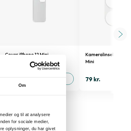
Cover iPhone 12 Mini
Kameralinsebeskyttel
Mini
129 kr.
79 kr.
TILFØJ
Om
 medier og til at analysere
nden for sociale medier,
e oplysninger, du har givet