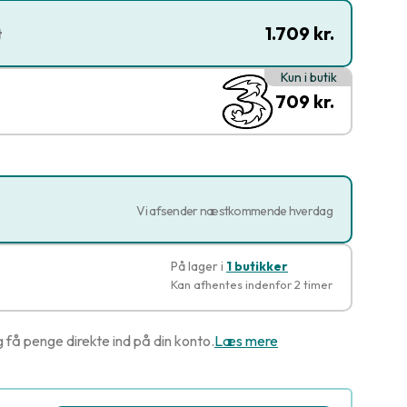
1.709 kr.
t
Kun i butik
709 kr.
Vi afsender næstkommende hverdag
På lager i
1 butikker
Kan afhentes indenfor 2 timer
g få penge direkte ind på din konto.
Læs mere