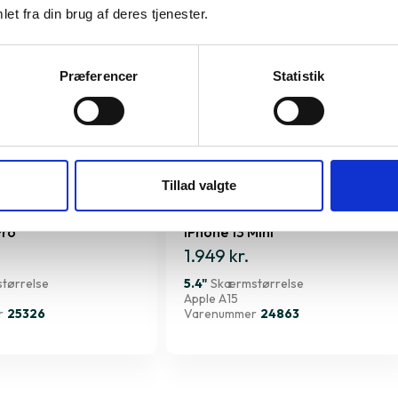
et fra din brug af deres tjenester.
Præferencer
Statistik
Tillad valgte
Pro
iPhone 13 Mini
1.949 kr.
tørrelse
5.4"
Skærmstørrelse
Apple A15
r
25326
Varenummer
24863