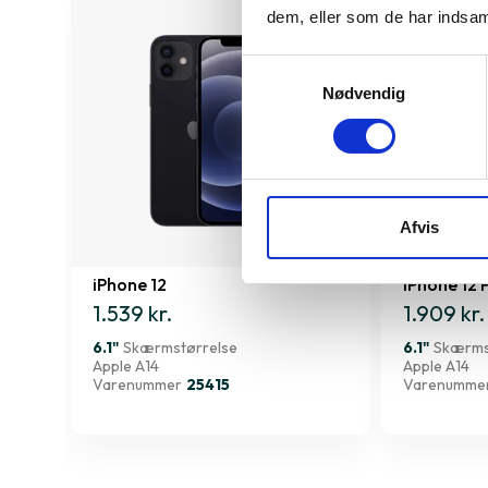
dem, eller som de har indsaml
Samtykkevalg
Nødvendig
Afvis
iPhone 12
iPhone 12 
1.539 kr.
1.909 kr.
6.1"
Skærmstørrelse
6.1"
Skærms
Apple A14
Apple A14
Varenummer
25415
Varenumme