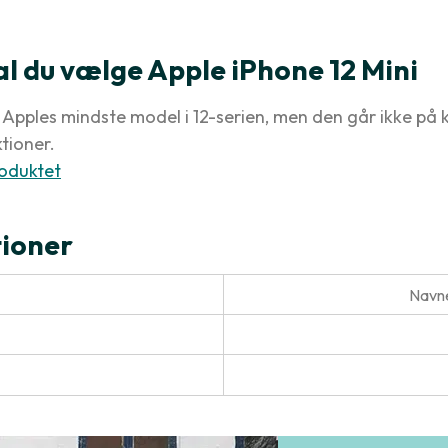
al du vælge Apple iPhone 12 Mini
r Apples mindste model i 12-serien, men den går ikke p
tioner.
oduktet
tioner
Navne