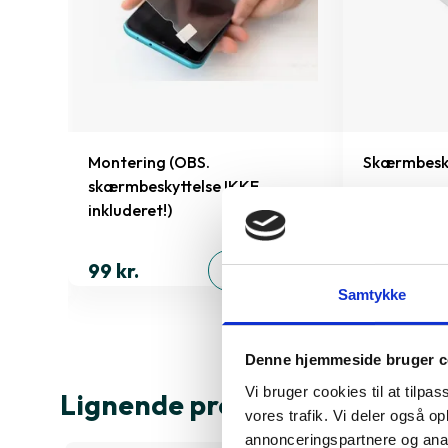
Phone 14
Montering (OBS.
Skærmbeskyt
skærmbeskyttelse IKKE
inkluderet!)
199 kr.
ØJ
99 kr.
TILFØJ
Samtykke
Denne hjemmeside bruger c
Vi bruger cookies til at tilpas
Lignende produkter
vores trafik. Vi deler også 
annonceringspartnere og anal