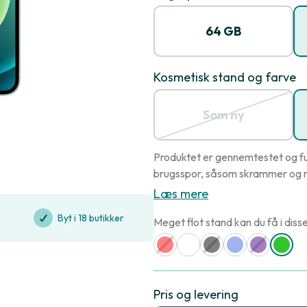
64 GB
Kosmetisk stand og farve
Som ny
Produktet er gennemtestet og fu
brugsspor, såsom skrammer og r
Læs mere
Byt i 18 butikker
Meget flot stand kan du få i disse
Pris og levering