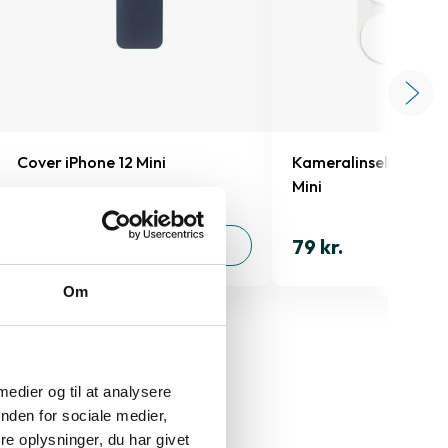
Cover iPhone 12 Mini
Kameralinsebeskyttel
Mini
199 kr.
79 kr.
TILFØJ
Om
 medier og til at analysere
nden for sociale medier,
e oplysninger, du har givet