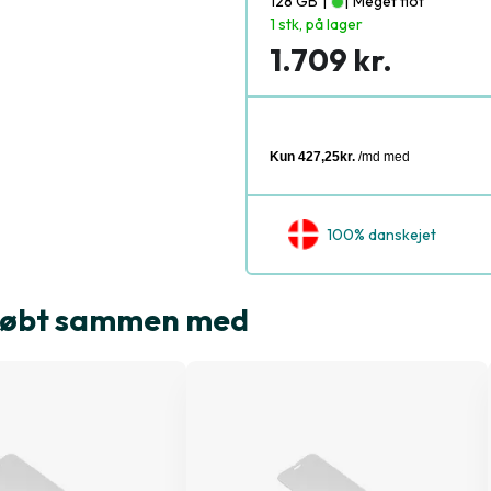
128 GB
|
|
Meget flot
1 stk, på lager
1.709 kr.
100% danskejet
e købt sammen med