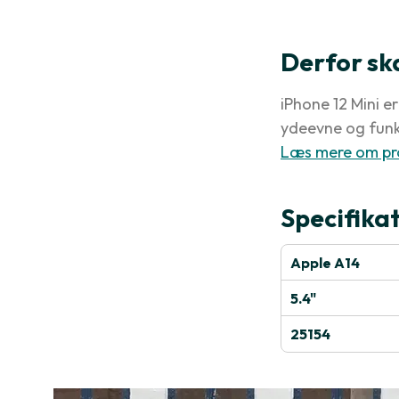
Derfor sk
iPhone 12 Mini e
ydeevne og funk
Læs mere om pr
Specifika
Apple A14
5.4"
25154