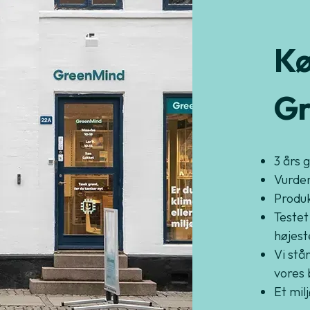
Kø
Gr
3 års 
Vurder
Produkt
Testet
højest
Vi står
vores 
Et mil