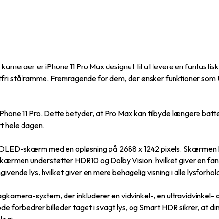
meraer er iPhone 11 Pro Max designet til at levere en fantastisk
stfri stålramme. Fremragende for dem, der ønsker funktioner so
d iPhone 11 Pro. Dette betyder, at Pro Max kan tilbyde længere bat
vt hele dagen.
OLED-skærm med en opløsning på 2688 x 1242 pixels. Skærmen lev
 Skærmen understøtter HDR10 og Dolby Vision, hvilket giver en fan
nde lys, hvilket giver en mere behagelig visning i alle lysforhol
gkamera-system, der inkluderer en vidvinkel-, en ultravidvinkel- o
ode forbedrer billeder taget i svagt lys, og Smart HDR sikrer, at di