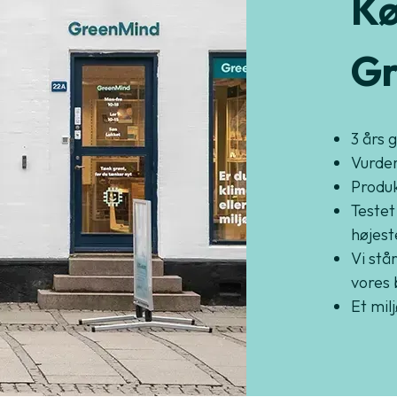
Kø
Gr
3 års 
Vurder
Produkt
Testet
højest
Vi står
vores 
Et mil