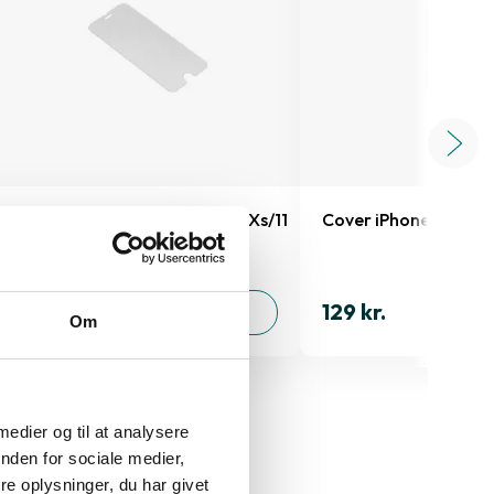
Skærmbeskyttelse iPhone X/Xs/11
Cover iPhone 11 Pro
Pro
129 kr.
149 kr.
TILFØJ
Om
 medier og til at analysere
nden for sociale medier,
ax
e oplysninger, du har givet