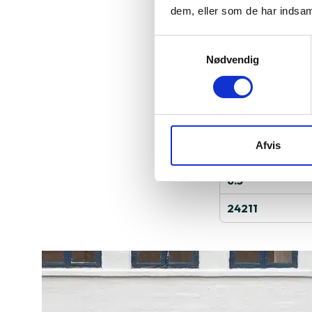
dem, eller som de har indsaml
iPhone 11 Pro Ma
Samtykkevalg
skærm til visnin
Nødvendig
Læs mere om pr
Specifika
Afvis
Apple A13
6.5"
24211