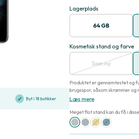
Lagerplads
64 GB
Kosmetisk stand og farve
Som ny
Produktet er gennemtestet og fu
brugsspor, såsom skrammer og r
Læs mere
Byt i 18 butikker
Meget flot stand kan du få i disse