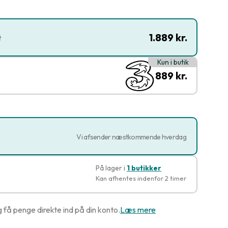
1.889 kr.
t
Kun i butik
889 kr.
Vi afsender næstkommende hverdag
På lager i
1 butikker
Kan afhentes indenfor 2 timer
g få penge direkte ind på din konto.
Læs mere