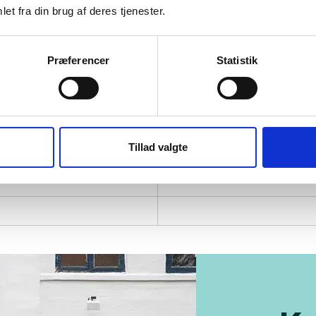
et fra din brug af deres tjenester.
x-modellen er større og velegnet til dem, der foretrækk
g af indhold.
Præferencer
Statistik
oduktet
tioner
Tillad valgte
Navne