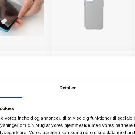
(OBS.
Cover iPhone 11 Pro Max
ttelse IKKE
129 kr.
TILFØJ
Detaljer
TILFØJ
ookies
se vores indhold og annoncer, til at vise dig funktioner til sociale
oplysninger om din brug af vores hjemmeside med vores partnere i
al du vælge Apple iPhone 11 Pro M
ysepartnere. Vores partnere kan kombinere disse data med andr