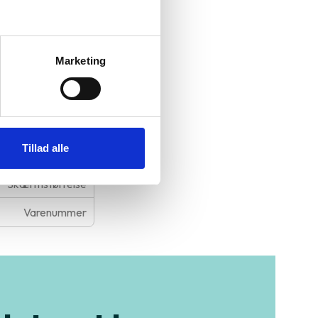
er en større
Marketing
Tillad alle
t på processoren
Skærmstørrelse
Varenummer