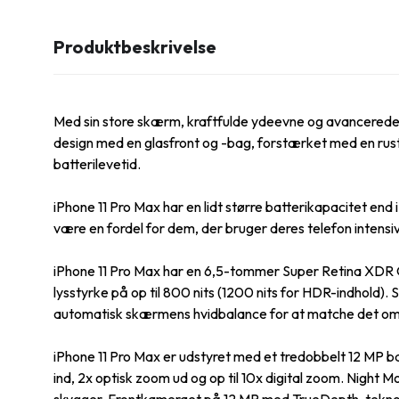
Produktbeskrivelse
Med sin store skærm, kraftfulde ydeevne og avancerede ka
design med en glasfront og -bag, forstærket med en ru
batterilevetid.
iPhone 11 Pro Max har en lidt større batterikapacitet en
være en fordel for dem, der bruger deres telefon intensi
iPhone 11 Pro Max har en 6,5-tommer Super Retina XDR 
lysstyrke på op til 800 nits (1200 nits for HDR-indhold).
automatisk skærmens hvidbalance for at matche det omgive
iPhone 11 Pro Max er udstyret med et tredobbelt 12 MP ba
ind, 2x optisk zoom ud og op til 10x digital zoom. Night M