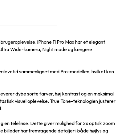
 brugeroplevelse. iPhone 11 Pro Max har et elegant
m Ultra Wide-kamera, Night mode og længere
terilevetid sammenlignet med Pro-modellen, hvilket kan
erer dybe sorte farver, høj kontrast og en maksimal
tastisk visuel oplevelse. True Tone-teknologien justerer
d.
g en telelinse. Dette giver mulighed for 2x optisk zoom
ne billeder har fremragende detaljer i både højlys og