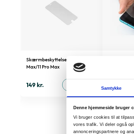
Skærmbeskyttelse iPhone Xs
Montering 
Max/11 Pro Max
skærmbesky
inkluderet!)
149 kr.
ØJ
TILFØJ
Samtykke
99 kr.
Denne hjemmeside bruger c
Vi bruger cookies til at tilpas
vores trafik. Vi deler også 
Derfor sk
annonceringspartnere og anal