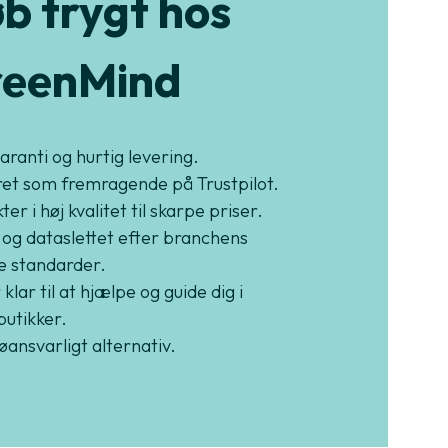
b trygt hos
eenMind
garanti og hurtig levering.
et som fremragende på Trustpilot.
er i høj kvalitet til skarpe priser.
 og dataslettet efter branchens
e standarder.
 klar til at hjælpe og guide dig i
butikker.
jøansvarligt alternativ.