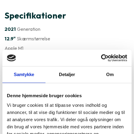
Specifikationer
2021
Generation
12.9"
Skærmstørrelse
Apple M1
iPadOS
Styresystem
Varenummer
198552
Samtykke
Detaljer
Om
Apple iPad Pro 12.9" Gen. 5 er
ofte købt sammen med
Denne hjemmeside bruger cookies
Vi bruger cookies til at tilpasse vores indhold og
annoncer, til at vise dig funktioner til sociale medier og til
at analysere vores trafik. Vi deler også oplysninger om
din brug af vores hjemmeside med vores partnere inden
for sociale medier, annonceringspartnere og