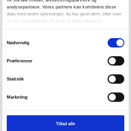
analysepartnere. Vores partnere kan kombinere disse
data med andre oplysninger, du har givet dem, eller som
de har indsamlet fra din brug af deres tjenester.
Samtykkevalg
Nødvendig
Montering (OBS.
Skærmbeskyttelse
Præferencer
skærmbeskyttelse IKKE
Pro/14/16e/17e
inkluderet!)
Statistik
149 kr.
99 kr.
TILFØJ
Marketing
Tillad alle