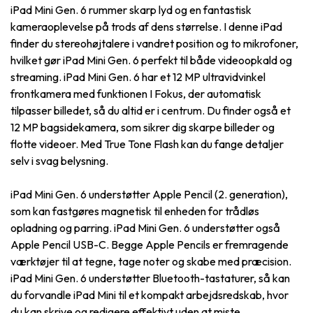
iPad Mini Gen. 6 rummer skarp lyd og en fantastisk
kameraoplevelse på trods af dens størrelse. I denne iPad
finder du stereohøjtalere i vandret position og to mikrofoner,
hvilket gør iPad Mini Gen. 6 perfekt til både videoopkald og
streaming. iPad Mini Gen. 6 har et 12 MP ultravidvinkel
frontkamera med funktionen I Fokus, der automatisk
tilpasser billedet, så du altid er i centrum. Du finder også et
12 MP bagsidekamera, som sikrer dig skarpe billeder og
flotte videoer. Med True Tone Flash kan du fange detaljer
selv i svag belysning.
iPad Mini Gen. 6 understøtter Apple Pencil (2. generation),
som kan fastgøres magnetisk til enheden for trådløs
opladning og parring. iPad Mini Gen. 6 understøtter også
Apple Pencil USB-C. Begge Apple Pencils er fremragende
værktøjer til at tegne, tage noter og skabe med præcision.
iPad Mini Gen. 6 understøtter Bluetooth-tastaturer, så kan
du forvandle iPad Mini til et kompakt arbejdsredskab, hvor
du kan skrive og redigere effektivt uden at miste