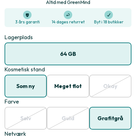
Altid med GreenMind
3 års garanti
14 dages returret
Byt i 18 butikker
Lagerplads
64 GB
Kosmetisk stand
Som ny
Meget flot
Okay
Farve
Sølv
Guld
Grafitgrå
Netværk