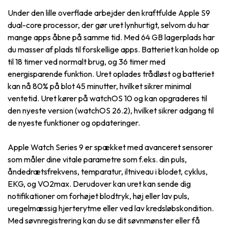
Under den lille overflade arbejder den kraftfulde Apple S9
dual-core processor, der gør uret lynhurtigt, selvom du har
mange apps åbne på samme tid. Med 64 GB lagerplads har
du masser af plads til forskellige apps. Batteriet kan holde op
til 18 timer ved normalt brug, og 36 timer med
energisparende funktion. Uret oplades trådløst og batteriet
kan nå 80% på blot 45 minutter, hvilket sikrer minimal
ventetid. Uret kører på watchOS 10 og kan opgraderes til
den nyeste version (watchOS 26.2), hvilket sikrer adgang til
de nyeste funktioner og opdateringer.
Apple Watch Series 9 er spækket med avanceret sensorer
som måler dine vitale parametre som f.eks. din puls,
åndedrætsfrekvens, temparatur, iltniveau i blodet, cyklus,
EKG, og VO2max. Derudover kan uret kan sende dig
notifikationer om forhøjet blodtryk, høj eller lav puls,
uregelmæssig hjerterytme eller ved lav kredsløbskondition.
Med søvnregistrering kan du se dit søvnmønster eller få