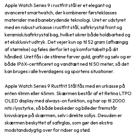
Apple Watch Series 9 i rustfrit stål er et elegant og
avanceret smartwatch, der kombinerer førsteklasses
materialer med banebrydende teknologi. Uret er udstyret
med en robust urkasse i rustfrit stål, safirkrystal front og
keramisk/safirkrystal bag, hvilket sikrer både holdbarhed og
et eksklusivt udtryk. Det vejer kun op til 52 gram (afhængig
af størrelse) og føles derfor let og komfortabelt på dit
håndled. Uret fås i de stilrene farver guld, grafit og sølv og er
både IP6X-certificeret og vandtæt ned til 50 meter, så det
kan bruges i alle hverdagens og sportens situationer.
Apple Watch Series 9 Rustfrit Stål fås med en urkasse på
enten 41mm eller 45mm. Skærmen består af et Retina LTPO
OLED display med always-on funktion, og har op til 2000
nits i lysstyrke, så både beskeder og billeder fremstår
knivskarpe på skærmen, selv i direkte sollys. Desuden er
skærmen beskyttet af safirglas, som gør den ekstra
modstandsdygtig over for ridser og stød.