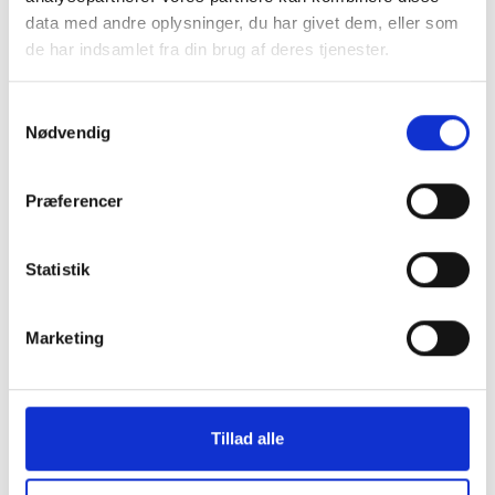
data med andre oplysninger, du har givet dem, eller som
de har indsamlet fra din brug af deres tjenester.
Samtykkevalg
Nødvendig
Skærmbeskyttelse iPhone
Oplader 20W
6/6s/7/8/SE 2020/2022
Præferencer
149 kr.
149 kr.
TILFØJ
Statistik
Marketing
Tillad alle