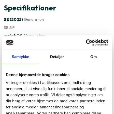
Specifikationer
SE (2022)
Generation
S8 SiP
watchOS
Styresystem
Varenummer
166698
Apple Watch SE (2022) er ofte
Samtykke
Detaljer
Om
købt sammen med
Denne hjemmeside bruger cookies
Vi bruger cookies til at tilpasse vores indhold og
annoncer, til at vise dig funktioner til sociale medier og til
at analysere vores trafik. Vi deler også oplysninger om
din brug af vores hjemmeside med vores partnere inden
for sociale medier, annonceringspartnere og
analysepartnere. Vores partnere kan kombinere disse