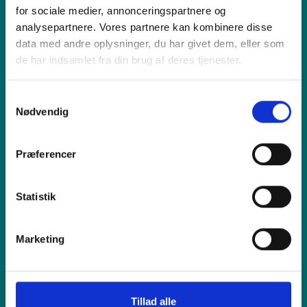
for sociale medier, annonceringspartnere og
analysepartnere. Vores partnere kan kombinere disse
Vi tilbyder
data med andre oplysninger, du har givet dem, eller som
de har indsamlet fra din brug af deres tjenester.
Sælg os din enhed
Samtykkevalg
Nødvendig
Reparation
Præferencer
Inspiration
Statistik
Hjælp
Marketing
Shop online
Tillad alle