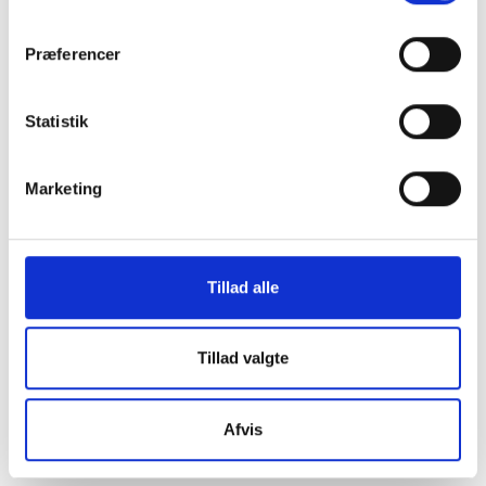
os i en af vores
Præferencer
mange
Statistik
butikker i hele
Marketing
Danmark
Tillad alle
Find din lokale forretning
her
Tillad valgte
Afvis