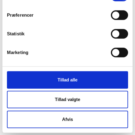
os i en af vores
Præferencer
mange
Statistik
butikker i hele
Marketing
Danmark
Tillad alle
Find din lokale forretning
her
Tillad valgte
Afvis