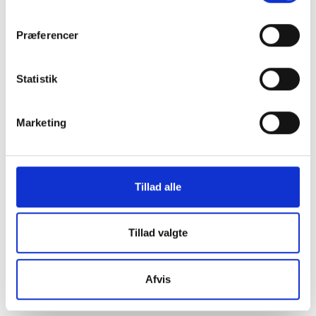
os i en af vores
Præferencer
mange
Statistik
butikker i hele
Marketing
Danmark
Tillad alle
Find din lokale forretning
her
Tillad valgte
Afvis