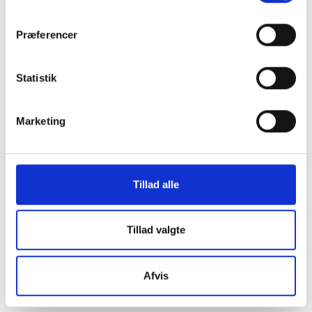
os i en af vores
Præferencer
mange
Statistik
butikker i hele
Marketing
Danmark
Tillad alle
Find din lokale forretning
her
Tillad valgte
Afvis