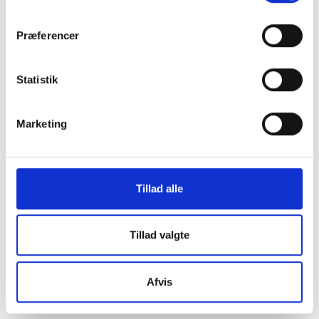
os i en af vores
Præferencer
mange
Statistik
butikker i hele
Marketing
Danmark
Tillad alle
Find din lokale forretning
her
Tillad valgte
Afvis