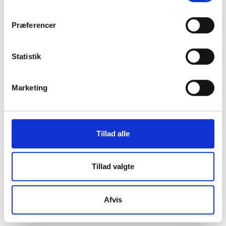
os i en af vores
Præferencer
mange
Statistik
butikker i hele
Marketing
Danmark
Tillad alle
Find din lokale forretning
her
Tillad valgte
Afvis