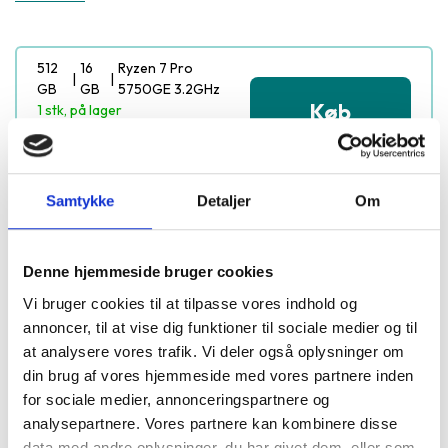
512
16
Ryzen 7 Pro
|
|
GB
GB
5750GE 3.2GHz
Køb
1 stk, på lager
4.999 kr.
Samtykke
Detaljer
Om
Denne hjemmeside bruger cookies
Vi bruger cookies til at tilpasse vores indhold og
100% danskejet
Byt i 18 butikker
Hurtig levering
annoncer, til at vise dig funktioner til sociale medier og til
at analysere vores trafik. Vi deler også oplysninger om
din brug af vores hjemmeside med vores partnere inden
Derfor skal du vælge HP
for sociale medier, annonceringspartnere og
EliteDesk 805 G8
analysepartnere. Vores partnere kan kombinere disse
data med andre oplysninger, du har givet dem, eller som