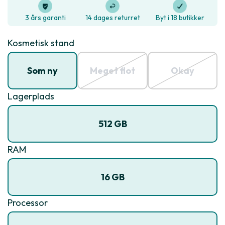
3 års garanti
14 dages returret
Byt i 18 butikker
Kosmetisk stand
Som ny
Meget flot
Okay
Lagerplads
512 GB
RAM
16 GB
Processor