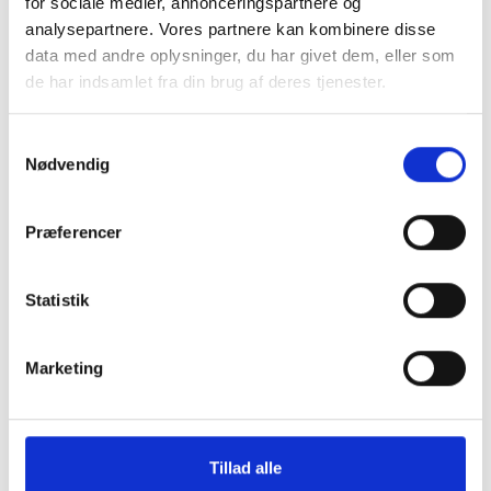
for sociale medier, annonceringspartnere og
analysepartnere. Vores partnere kan kombinere disse
data med andre oplysninger, du har givet dem, eller som
de har indsamlet fra din brug af deres tjenester.
Samtykkevalg
Nødvendig
Montering (OBS.
Skærmbeskyttelse
Præferencer
skærmbeskyttelse IKKE
Pro/14/16e/17e
inkluderet!)
Statistik
149 kr.
99 kr.
TILFØJ
Marketing
Tillad alle