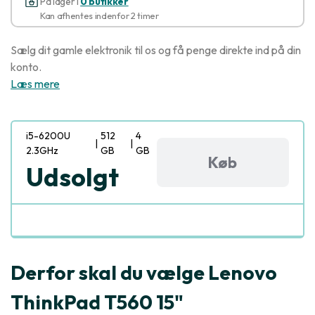
På lager i
0 butikker
Kan afhentes indenfor 2 timer
Sælg dit gamle elektronik til os og få penge direkte ind på din
konto.
Læs mere
i5-6200U
512
4
|
|
2.3GHz
GB
GB
Køb
Udsolgt
Derfor skal du vælge Lenovo
ThinkPad T560 15"