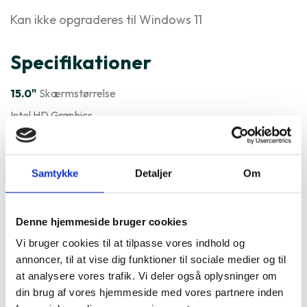
Kan ikke opgraderes til Windows 11
Specifikationer
15.0"
Skærmstørrelse
Intel HD Graphics
Windows
Styresystem
Varenummer
177147
Samtykke
Detaljer
Om
Lenovo ThinkPad T560 15" er
ofte købt sammen med
Denne hjemmeside bruger cookies
Vi bruger cookies til at tilpasse vores indhold og
annoncer, til at vise dig funktioner til sociale medier og til
at analysere vores trafik. Vi deler også oplysninger om
din brug af vores hjemmeside med vores partnere inden