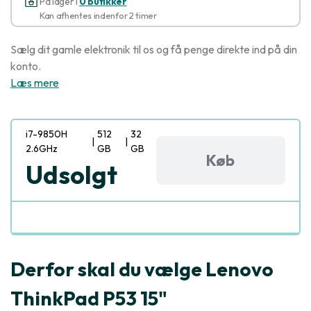
På lager i
0 butikker
Kan afhentes indenfor 2 timer
Sælg dit gamle elektronik til os og få penge direkte ind på din
konto.
Læs mere
i7-9850H
512
32
|
|
2.6GHz
GB
GB
Køb
Udsolgt
Derfor skal du vælge Lenovo
ThinkPad P53 15"