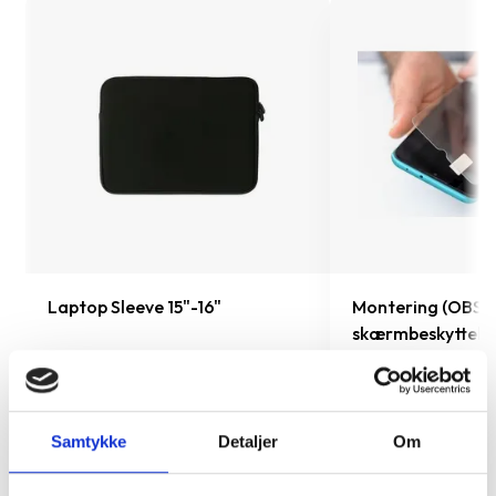
Laptop Sleeve 15"-16"
Montering (OBS.
skærmbeskyttels
inkluderet!)
199 kr.
TILFØJ
99 kr.
Samtykke
Detaljer
Om