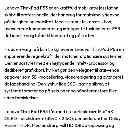
Lenovo ThinkPad P53 er en kraftfuld mobil arbejdsstation,
skabt til professionelle, der har brug for maksimal ydeevne,
pålidelighed og mobilitet. Med sin robuste konstruktion,
avancerede komponenter og intelligente funktioner er P53
det ideelle valg både til kontoret og på farten.
Trods en vægt på kun 1,5 kg leverer Lenovo ThinkPad P53 en
imponerende regnekraft, der matcher stationære systemer.
Den er udstyret med en højtydende Intel®-processor og
dedikeret grafikkort, hvilket gør den velegnet til krævende
opgaver som 3D-modellering, videoredigering og avanceret
databehandling. Den lynhurtige SSD-lagring sikrer, at
systemet starter op på sekunder og håndterer store filer
uden forsinkelser.
Lenovo ThinkPad P53 fås med en spektakulær 15,6" 4K
OLED-touchskærm (3840 x 2160), der understøtter Dolby
Vision™ HDR. Med en skarp Full HD 1080p-opløsning og