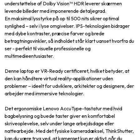
understøttelse af Dolby Vision™ HDR leverer skærmen
levende billeder med imponerende detaljegrad.
En maksimal lysstyrke på op til 500 nits sikrer optimal
synlighed – selv i lyse omgivelser. IPS-teknologien bidrager
med dybe kontraster, præcise farver og brede
betragtningsvinkler, så indholdet står klart uanset hvorfra du
ser - perfekt til visuelle professionelle og
multimedieentusiaster.
Denne laptop er VR-Ready certificeret, hvilket betyder, at
den kan håndtere virtual reality-applikationer uden
problemer – ideelt for udviklere, arkitekter og designere, der
arbejder med immersive teknologier.
Det ergonomiske Lenovo AccuType-tastatur med hvid
bagbelysning og buede taster giver en komfortabel
skriveoplevelse, selv under lange arbejdsdage eller
nattearbejde. Med det fysiske kameradæksel, ThinkShutter,
kan du være tryg ved, at kameraet kun er aktivt, når du