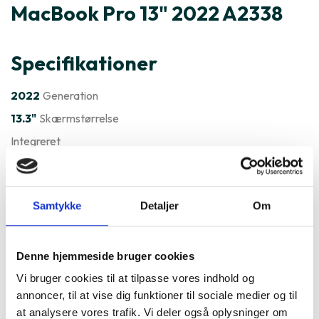
MacBook Pro 13" 2022 A2338
Specifikationer
2022
Generation
13.3"
Skærmstørrelse
Integreret
MacOS
Styresystem
Varenummer
132313
Samtykke
Detaljer
Om
Apple MacBook Pro 13" 2022
A2338 er ofte købt sammen
Denne hjemmeside bruger cookies
Vi bruger cookies til at tilpasse vores indhold og
med
annoncer, til at vise dig funktioner til sociale medier og til
at analysere vores trafik. Vi deler også oplysninger om