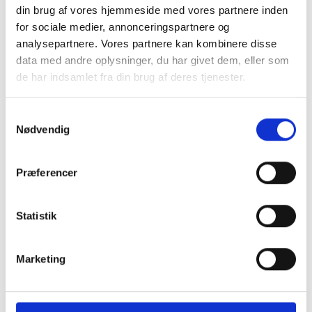
din brug af vores hjemmeside med vores partnere inden
for sociale medier, annonceringspartnere og
analysepartnere. Vores partnere kan kombinere disse
data med andre oplysninger, du har givet dem, eller som
de har indsamlet fra din brug af deres tjenester.
Samtykkevalg
Nødvendig
Præferencer
Laptop Sleeve 13"-14"
Oplader 65W
Statistik
199 kr.
299 kr.
TILFØJ
Marketing