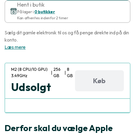
Hent i butik
På lager i
0 butikker
Kan afhentes indenfor 2 timer
Sælg dit gamle elektronik til os og få penge direkte ind på din
konto.
Læs mere
M2 (8 CPU/10 GPU)
256
8
|
|
3.49GHz
GB
GB
Køb
Udsolgt
Derfor skal du vælge Apple