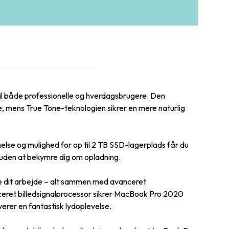
l både professionelle og hverdagsbrugere. Den
 mens True Tone-teknologien sikrer en mere naturlig
lse og mulighed for op til 2 TB SSD-lagerplads får du
g uden at bekymre dig om opladning.
re dit arbejde – alt sammen med avanceret
eret billedsignalprocessor sikrer MacBook Pro 2020
erer en fantastisk lydoplevelse.