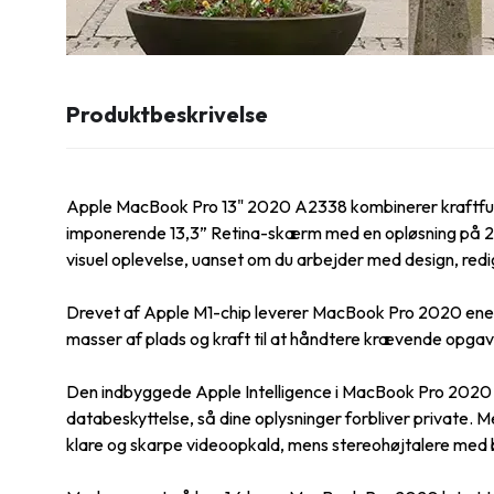
Produktbeskrivelse
Apple MacBook Pro 13" 2020 A2338 kombinerer kraftfuld
imponerende 13,3” Retina-skærm med en opløsning på 256
visuel oplevelse, uanset om du arbejder med design, redig
Drevet af Apple M1-chip leverer MacBook Pro 2020 enest
masser af plads og kraft til at håndtere krævende opgave
Den indbyggede Apple Intelligence i MacBook Pro 2020 g
databeskyttelse, så dine oplysninger forbliver privat
klare og skarpe videoopkald, mens stereohøjtalere med br