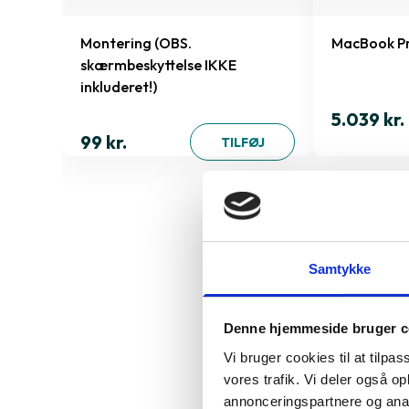
Montering (OBS.
MacBook Pr
skærmbeskyttelse IKKE
inkluderet!)
5.039 kr.
ØJ
99 kr.
TILFØJ
Derfor sk
Samtykke
A2338
Denne hjemmeside bruger c
Apple MacBook P
Vi bruger cookies til at tilpas
design. Den 13,3
vores trafik. Vi deler også 
optimal arbejds
annonceringspartnere og anal