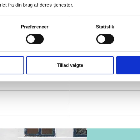
ng, mens avanceret lyd og kamera gør den ideel til både 
et fra din brug af deres tjenester.
oduktet
Præferencer
Statistik
tioner
Tillad valgte