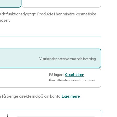
ldt funktionsdygtigt. Produktet har mindre kosmetiske
idser.
Vi afsender næstkommende hverdag
På lager i
0 butikker
Kan afhentes indenfor 2 timer
g få penge direkte ind på din konto.
Læs mere
8