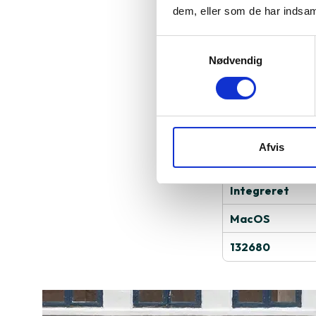
intuitiv betjeni
dem, eller som de har indsaml
underholdning.
Samtykkevalg
Læs mere om pr
Nødvendig
Specifika
2020
Afvis
13.3"
Integreret
MacOS
132680