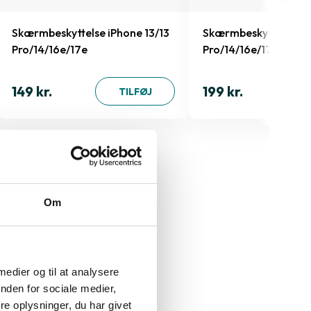
Skærmbeskyttelse iPhone 13/13
Skærmbeskyttelse iP
Pro/14/16e/17e
Pro/14/16e/17e
149 kr.
199 kr.
TILFØJ
" 2020
Om
et bærbart
 medier og til at analysere
tid sikrer en
nden for sociale medier,
egefelt giver
e oplysninger, du har givet