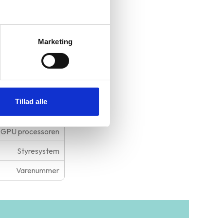
arbejde og
Marketing
Generation
Tillad alle
Skærmstørrelse
GPU processoren
Styresystem
Varenummer