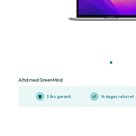
Altid med GreenMind
3 års garanti
14 dages returret