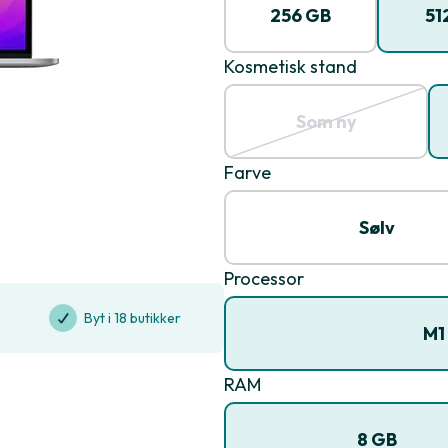
256 GB
51
Kosmetisk stand
Som ny
Farve
Sølv
Processor
Byt i 18 butikker
M1
RAM
8 GB