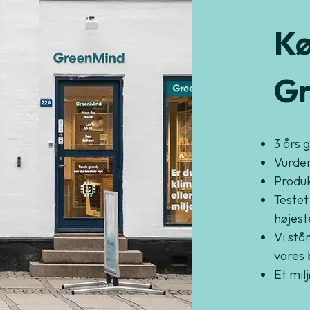
Kø
Gr
3 års 
Vurder
Produkt
Testet
højest
Vi står
vores 
Et mil