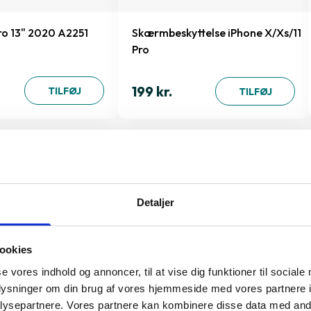
o 13" 2020 A2251
Skærmbeskyttelse iPhone X/Xs/11
Pro
199 kr.
TILFØJ
TILFØJ
al du vælge Apple MacBook Pro 13
Detaljer
ookies
ro 13" 2020 A2338 kombinerer kraftfuld ydeevne med 
se vores indhold og annoncer, til at vise dig funktioner til sociale
” Retina-skærm, Apple M1-chip og op til 20 timers batteri
oplysninger om din brug af vores hjemmeside med vores partnere i
oplevelse. Magic Keyboard, Touch Bar og Force Touch-p
ysepartnere. Vores partnere kan kombinere disse data med andr