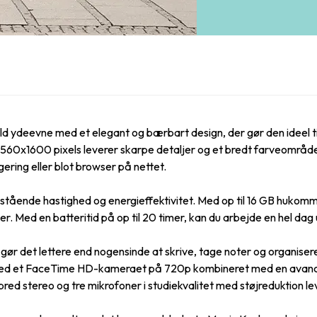
 ydeevne med et elegant og bærbart design, der gør den ideel ti
0x1600 pixels leverer skarpe detaljer og et bredt farveområde,
ering eller blot browser på nettet.
ående hastighed og energieffektivitet. Med op til 16 GB hukomme
r. Med en batteritid på op til 20 timer, kan du arbejde en hel da
ør det lettere end nogensinde at skrive, tage noter og organise
e. Med et FaceTime HD-kameraet på 720p kombineret med en avanc
ed stereo og tre mikrofoner i studiekvalitet med støjreduktion lev