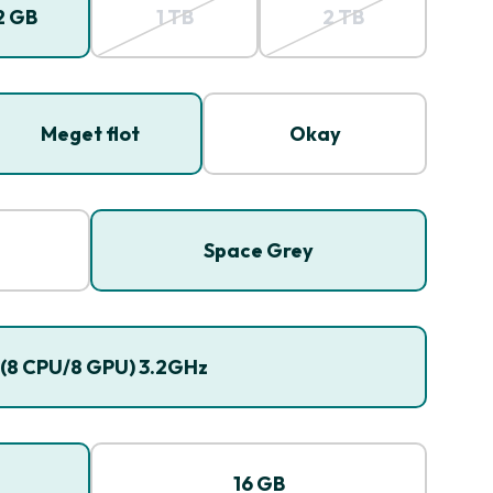
2 GB
1 TB
2 TB
Meget flot
Okay
Space Grey
 (8 CPU/8 GPU) 3.2GHz
16 GB