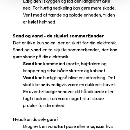
Læg den i skyggen og lad den langsomt køle
ned. For hurtig nedkøling kan gøre mere skade.
Vent med at tænde og oplade enheden, til den
er kølet helt ned.
Sand og vand - de skjulet sommerfjender
Det er ikke kun solen, der er skidt for din elektronik.
Sand og vand er to skjulte sommerfjender, der kan
gøre skade på din elektronik.
Sand
kan komme ind i porte, højttalere og
knapper og ridse både skærm og kabinet.
Vand
kan hurtigt også blive en udfordring. Det
skal ikke nødvendigvis være en dukkert i havet.
En uventet bølge henover dit håndklæde eller
fugt i tasken, kan være noget til at skabe
probler for din enhed.
Hvad kan du selv gøre?
Brug evt. en vandtæt pose eller etui, især hvis