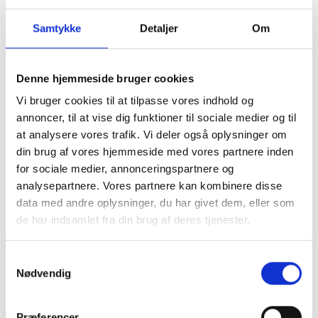
Samtykke
Detaljer
Om
Denne hjemmeside bruger cookies
De fleste nyere smartphones har allerede
Vi bruger cookies til at tilpasse vores indhold og
forsvarsmekanismer mod sommervarmen - og du
annoncer, til at vise dig funktioner til sociale medier og til
har måske allerede oplevet, at din mobil har lukket
at analysere vores trafik. Vi deler også oplysninger om
ned grundet høj varme. Det gør den af
din brug af vores hjemmeside med vores partnere inden
funktionsmæssige årsager og for at beskytte din
for sociale medier, annonceringspartnere og
mobil. Nedenfor giver vi vores bedste råd til,
analysepartnere. Vores partnere kan kombinere disse
hvordan du undgår, at din mobil overopheder.
data med andre oplysninger, du har givet dem, eller som
de har indsamlet fra din brug af deres tjenester.
Gode råd til at undgå overophedning
Der er flere måder, du kan hjælpe dine enheder fra
Samtykkevalg
at overophede. Her er vores bedste råd:
Nødvendig
Undgå at lægge din elektronik direkte i solen
eller i meget varme omgivelser.
Sørg for at rense dine enheder regelmæssigt
Præferencer