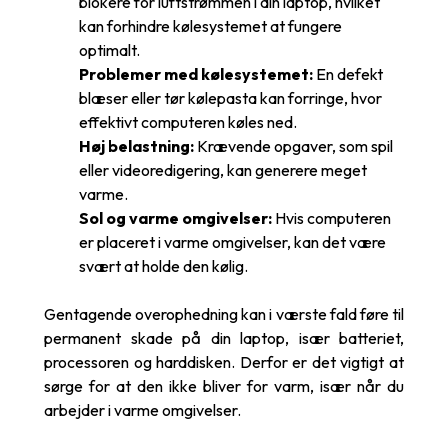
blokere for luftstrømmen i din laptop, hvilket
kan forhindre kølesystemet at fungere
optimalt.
Problemer med kølesystemet:
En defekt
blæser eller tør kølepasta kan forringe, hvor
effektivt computeren køles ned.
Høj belastning:
Krævende opgaver, som spil
eller videoredigering, kan generere meget
varme.
Sol og varme omgivelser:
Hvis computeren
er placeret i varme omgivelser, kan det være
svært at holde den kølig.
Gentagende overophedning kan i værste fald føre til
permanent skade på din laptop, især batteriet,
processoren og harddisken. Derfor er det vigtigt at
sørge for at den ikke bliver for varm, især når du
arbejder i varme omgivelser.