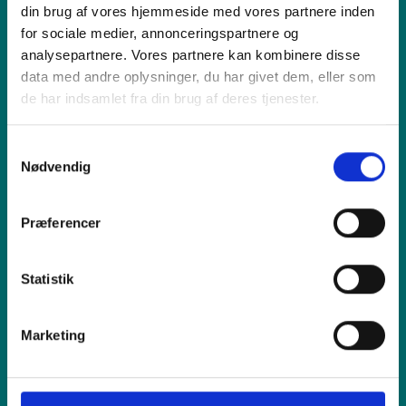
din brug af vores hjemmeside med vores partnere inden
Produkt
for sociale medier, annonceringspartnere og
analysepartnere. Vores partnere kan kombinere disse
data med andre oplysninger, du har givet dem, eller som
Vi tilbyder
de har indsamlet fra din brug af deres tjenester.
Samtykkevalg
Sælg os din enhed
Nødvendig
Reparation
Præferencer
Inspiration
Statistik
Hjælp
Marketing
Shop online