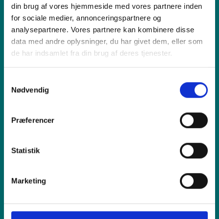
din brug af vores hjemmeside med vores partnere inden
Produkt
for sociale medier, annonceringspartnere og
analysepartnere. Vores partnere kan kombinere disse
data med andre oplysninger, du har givet dem, eller som
Vi tilbyder
de har indsamlet fra din brug af deres tjenester.
Samtykkevalg
Sælg os din enhed
Nødvendig
Reparation
Præferencer
Inspiration
Statistik
Hjælp
Marketing
Shop online