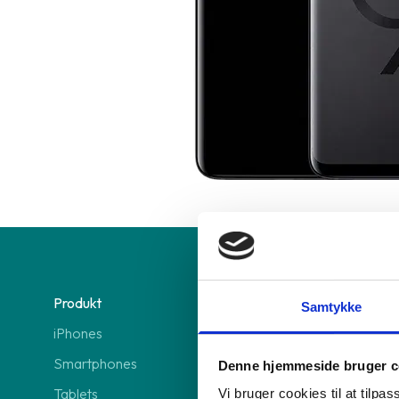
Produkt
Vi tilbyder
Samtykke
iPhones
GreenMind O
Smartphones
GreenMind 
Denne hjemmeside bruger c
Tablets
3 abonnem
Vi bruger cookies til at tilpas