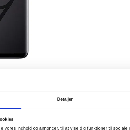
Sælg os din enhed
Detaljer
ne - leje af mobil
Sådan sælger du
Care
Find din pris
ookies
ent
se vores indhold og annoncer, til at vise dig funktioner til sociale