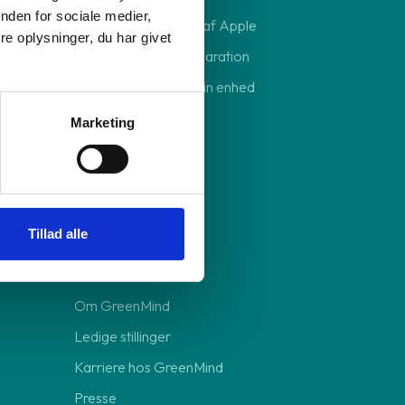
nden for sociale medier,
Sikkerhedskopiering af Apple
e oplysninger, du har givet
Send din enhed til reparation
Forebyg skader på din enhed
Marketing
Om GreenMind
Tillad alle
Bedre for miljøet
Vores ansvar
Om GreenMind
Ledige stillinger
Karriere hos GreenMind
Presse