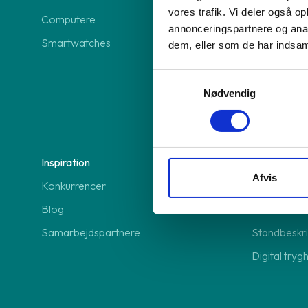
vores trafik. Vi deler også 
Computere
Frankly Insu
annonceringspartnere og anal
Smartwatches
Modstrøm 
dem, eller som de har indsaml
Anyday beta
Samtykkevalg
Viabill beta
Nødvendig
Erhverv
Inspiration
Hjælp
Afvis
Konkurrencer
Support
Blog
FAQ
Samarbejdspartnere
Standbeskri
Digital tryg