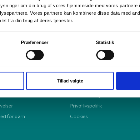
oplysninger om din brug af vores hjemmeside med vores partnere i
re forsikring
ysepartnere. Vores partnere kan kombinere disse data med andr
el-abonnement
et fra din brug af deres tjenester.
lingsløsning
lingsløsning
Præferencer
Statistik
Shop online
Tillad valgte
Returnering
Handelsbetingelser
velser
Privatlivspolitik
hed for børn
Cookies