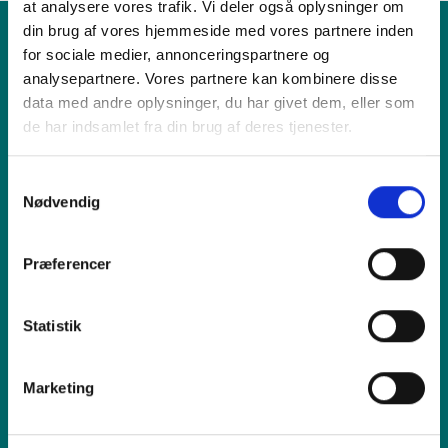
at analysere vores trafik. Vi deler også oplysninger om
din brug af vores hjemmeside med vores partnere inden
for sociale medier, annonceringspartnere og
Produkt
analysepartnere. Vores partnere kan kombinere disse
data med andre oplysninger, du har givet dem, eller som
de har indsamlet fra din brug af deres tjenester.
Vi tilbyder
Samtykkevalg
Nødvendig
Sælg os din enhed
Præferencer
Reparation
Statistik
Inspiration
Marketing
Hjælp