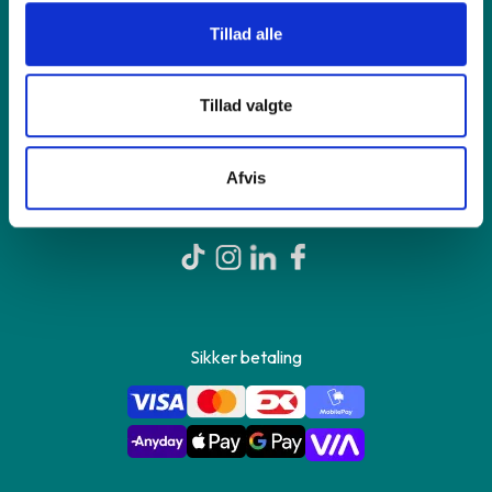
Shop online
Tillad alle
Om GreenMind
Tillad valgte
Kontakt os
Afvis
Sikker betaling