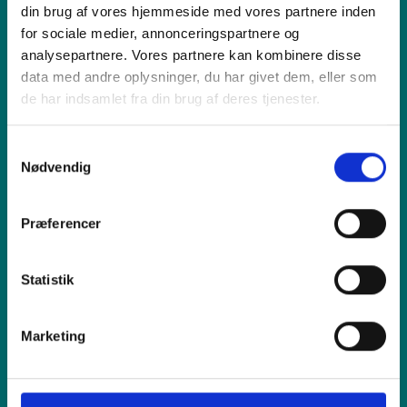
din brug af vores hjemmeside med vores partnere inden
Produkt
for sociale medier, annonceringspartnere og
analysepartnere. Vores partnere kan kombinere disse
data med andre oplysninger, du har givet dem, eller som
Vi tilbyder
de har indsamlet fra din brug af deres tjenester.
Samtykkevalg
Sælg os din enhed
Nødvendig
Reparation
Præferencer
Inspiration
Statistik
Hjælp
Marketing
Shop online