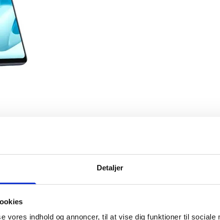
Sælg os din enhed
Detaljer
ne - leje af mobil
Sådan sælger du
Care
Find din pris
ookies
ent
se vores indhold og annoncer, til at vise dig funktioner til sociale