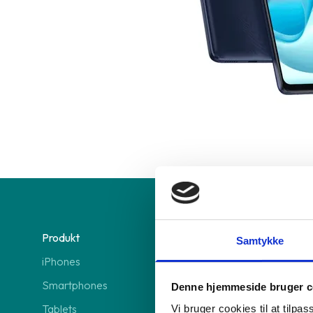
Produkt
Vi tilbyder
Samtykke
iPhones
GreenMind O
Smartphones
GreenMind 
Denne hjemmeside bruger c
Tablets
3 abonnem
Vi bruger cookies til at tilpas