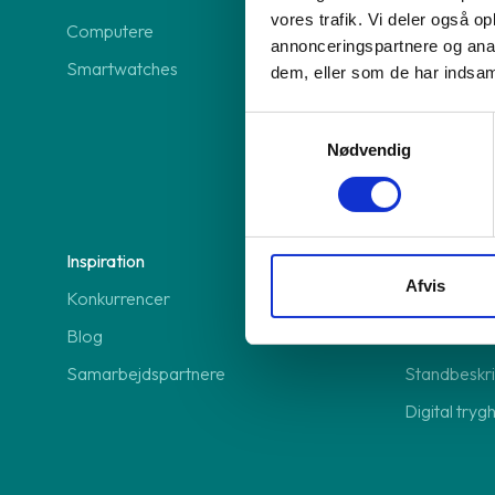
vores trafik. Vi deler også 
Computere
Frankly Insu
annonceringspartnere og anal
Smartwatches
Modstrøm 
dem, eller som de har indsaml
Anyday beta
Samtykkevalg
Viabill beta
Nødvendig
Erhverv
Inspiration
Hjælp
Afvis
Konkurrencer
Support
Blog
FAQ
Samarbejdspartnere
Standbeskri
Digital tryg