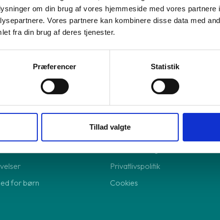
oplysninger om din brug af vores hjemmeside med vores partnere i
re forsikring
ysepartnere. Vores partnere kan kombinere disse data med andr
el-abonnement
et fra din brug af deres tjenester.
lingsløsning
lingsløsning
Præferencer
Statistik
Shop online
Tillad valgte
Returnering
Handelsbetingelser
velser
Privatlivspolitik
hed for børn
Cookies