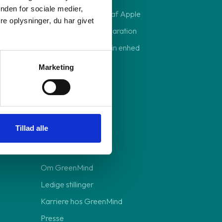
nden for sociale medier,
Sikkerhedskopiering af Apple
e oplysninger, du har givet
Send din enhed til reparation
Forebyg skader på din enhed
Marketing
Om GreenMind
Tillad alle
Bedre for miljøet
Vores ansvar
Om GreenMind
Ledige stillinger
Karriere hos GreenMind
Presse