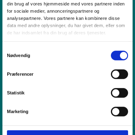
din brug af vores hjemmeside med vores partnere inden
Produkt
for sociale medier, annonceringspartnere og
analysepartnere. Vores partnere kan kombinere disse
data med andre oplysninger, du har givet dem, eller som
Vi tilbyder
de har indsamlet fra din brug af deres tjenester.
Samtykkevalg
Sælg os din enhed
Nødvendig
Reparation
Præferencer
Inspiration
Statistik
Hjælp
Marketing
Shop online