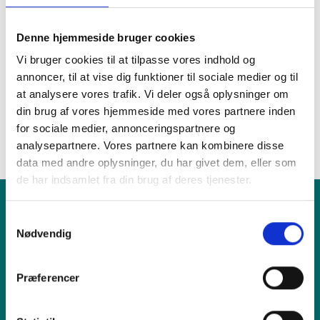
Front
1.899 kr.
1.399 kr.
3.599 kr.
Denne hjemmeside bruger cookies
Kamera
-
-
2.399 kr.
Vi bruger cookies til at tilpasse vores indhold og
(Bag)
annoncer, til at vise dig funktioner til sociale medier og til
at analysere vores trafik. Vi deler også oplysninger om
Fandt du ikke det du søgte efter?
din brug af vores hjemmeside med vores partnere inden
for sociale medier, annonceringspartnere og
RING TIL OS
FIND VÆRKSTED
analysepartnere. Vores partnere kan kombinere disse
data med andre oplysninger, du har givet dem, eller som
de har indsamlet fra din brug af deres tjenester.
Samtykkevalg
Produkt
Nødvendig
Vi tilbyder
Præferencer