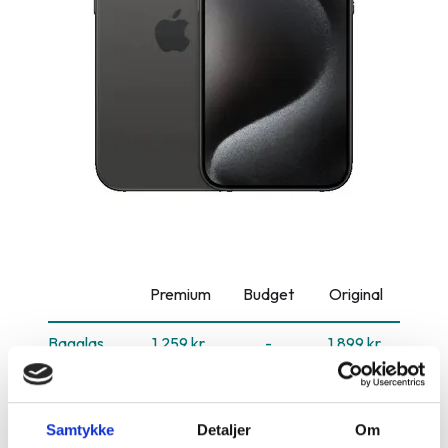
Premium
Budget
Original
Bagglas
1.259 kr.
-
1.899 kr.
Batteri
599 kr.
-
1.199 kr.
Dock
1.000 kr.
-
-
Samtykke
Detaljer
Om