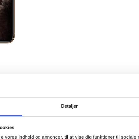
Sælg os din enhed
Detaljer
ne - leje af mobil
Sådan sælger du
Care
Find din pris
ookies
ent
se vores indhold og annoncer, til at vise dig funktioner til sociale