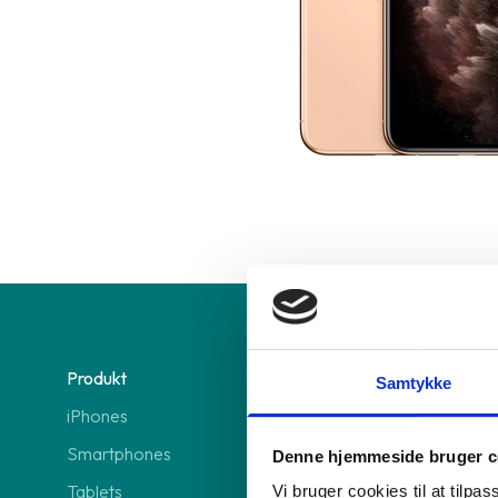
Produkt
Vi tilbyder
Samtykke
iPhones
GreenMind O
Smartphones
GreenMind 
Denne hjemmeside bruger c
Tablets
3 abonnem
Vi bruger cookies til at tilpas