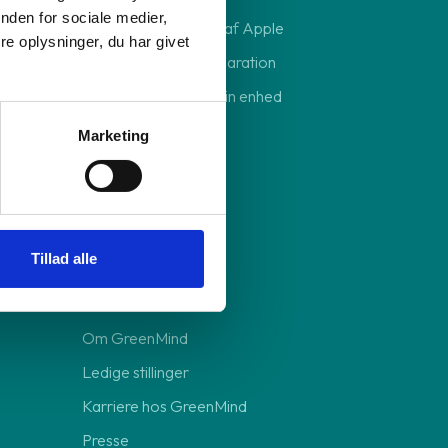
nden for sociale medier,
Sikkerhedskopiering af Apple
e oplysninger, du har givet
Send din enhed til reparation
Forebyg skader på din enhed
Marketing
Om GreenMind
Tillad alle
Bedre for miljøet
Vores ansvar
Om GreenMind
Ledige stillinger
Karriere hos GreenMind
Presse