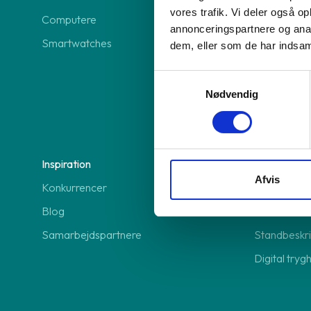
vores trafik. Vi deler også 
Computere
Frankly Insu
annonceringspartnere og anal
Smartwatches
Modstrøm 
dem, eller som de har indsaml
Anyday beta
Samtykkevalg
Viabill beta
Nødvendig
Erhverv
Inspiration
Hjælp
Afvis
Konkurrencer
Support
Blog
FAQ
Samarbejdspartnere
Standbeskri
Digital tryg