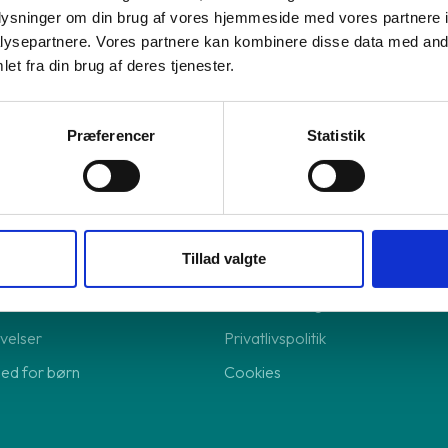
oplysninger om din brug af vores hjemmeside med vores partnere i
re forsikring
ysepartnere. Vores partnere kan kombinere disse data med andr
el-abonnement
et fra din brug af deres tjenester.
lingsløsning
lingsløsning
Præferencer
Statistik
Shop online
Tillad valgte
Returnering
Handelsbetingelser
velser
Privatlivspolitik
hed for børn
Cookies