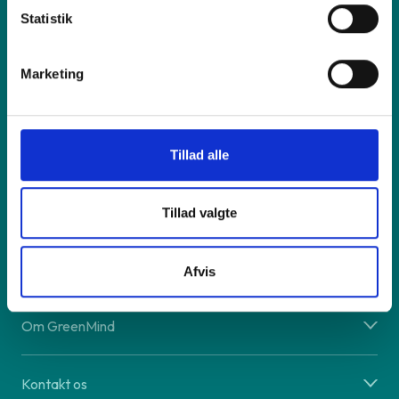
Statistik
Sælg os din enhed
Marketing
Reparation
Inspiration
Tillad alle
Hjælp
Tillad valgte
Shop online
Afvis
Om GreenMind
Kontakt os