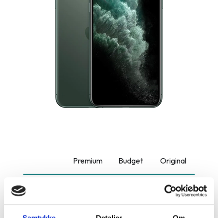
Premium
Budget
Original
Bagcover
3.899 kr.
-
-
Batteri
499 kr.
-
799 kr.
Samtykke
Detaljer
Om