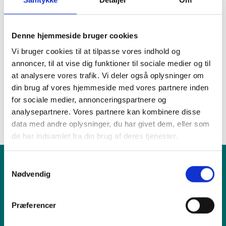
Dock
1.000 kr.
-
-
Front
1.099 kr.
899 kr.
3.499 kr.
Denne hjemmeside bruger cookies
Kamera
1.049 kr.
-
-
Vi bruger cookies til at tilpasse vores indhold og
annoncer, til at vise dig funktioner til sociale medier og til
(Bag)
at analysere vores trafik. Vi deler også oplysninger om
din brug af vores hjemmeside med vores partnere inden
Fandt du ikke det du søgte efter?
for sociale medier, annonceringspartnere og
RING TIL OS
FIND VÆRKSTED
analysepartnere. Vores partnere kan kombinere disse
data med andre oplysninger, du har givet dem, eller som
de har indsamlet fra din brug af deres tjenester.
Samtykkevalg
Nødvendig
Produkt
Præferencer
Vi tilbyder