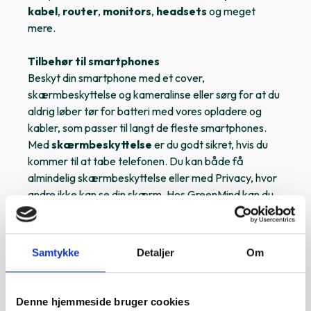
kabel
,
router
,
monitors
,
headsets
og meget
mere.
Tilbehør til smartphones
Beskyt din smartphone med et cover,
skærmbeskyttelse og kameralinse eller sørg for at du
aldrig løber tør for batteri med vores opladere og
kabler, som passer til langt de fleste smartphones.
Med
skærmbeskyttelse
er du godt sikret, hvis du
kommer til at tabe telefonen. Du kan både få
almindelig skærmbeskyttelse eller med Privacy, hvor
andre ikke kan se din skærm. Hos GreenMind kan du
få skærmbeskyttelse til størstedelen af alle iPhones
og udvalgte Android smartphones.
Vores stilfulde og robuste
covers
giver både ekstra
Samtykke
Detaljer
Om
beskyttelse og personlighed til din smartphone. Vælg
mellem forskellige materialer og designs, der passer
til din stil og behov. Du finder et stort udvalg af covers
Denne hjemmeside bruger cookies