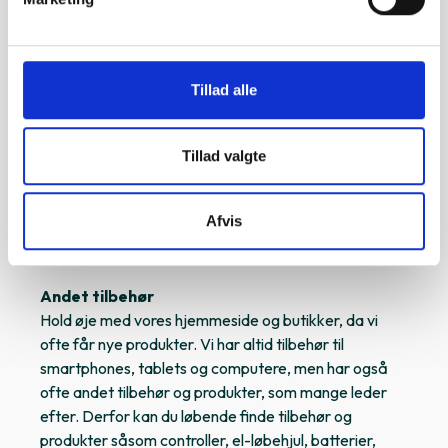
giver beskyttelse til din tablet, så den kan forlænge
levetiden. Ønsker du andet tilbehør såsom en
pen
, til
at skrive og tegne med på din tablet, så finder du
også dette hos GreenMind.
Tillad alle
Du finder også et stort udvalg af
kabler
og
opladere
, så din tablet aldrig løber tør for strøm.
Vores opladere fås med op til 100W, og findes med
Tillad valgte
både USB-A og USB-C. Vores kabel fås også med op
til 100W, op til 2M lang, med enten USB-C, USB-A og
Afvis
Lightning, så de passer til de fleste iPads og Android
tablets.
Andet tilbehør
Hold øje med vores hjemmeside og butikker, da vi
ofte får nye produkter. Vi har altid tilbehør til
smartphones, tablets og computere, men har også
ofte andet tilbehør og produkter, som mange leder
efter. Derfor kan du løbende finde tilbehør og
produkter såsom controller, el-løbehjul, batterier,