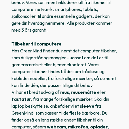
behov. Vores sortiment inkluderer alt fra tilbehør til
computere, netværk, smartphones, tablets,
spilkonsoller, til andre essentielle gadgets, der kan
gøre din hverdag nemmere. Alle produkter kommer
med 3 års garanti.
Tilbehør til computere
Hos GreenMind finder du nemt det computer tilbehør,
som du lige står og mangler - uanset om det er til
gamerværelset eller hjemmekontoret. Vores
computer tilbehør findes både som trådløse og
kablede modeller, fra forskellige mærker, så du nemt
kan finde dén, der passer til lige dit behov.
Vi har et bredt udvalg af
mus
,
musemåtte
eller
tastatur
, fra mange forskellige mærker. Skal din
laptop beskyttelse, anbefaler vi et
sleeve
fra
GreenMind, som passer til de fleste bærbare. Du
finder også en lang række andet tilbehør til din
computer, såsom
webcam
,
mikrofon
,
oplader
,