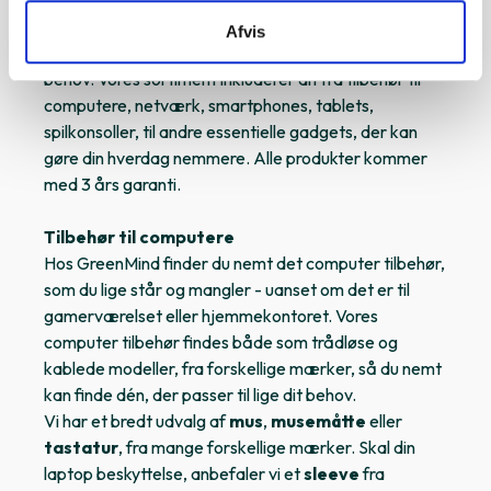
af billigt tilbehør til elektronik. Uanset om du er på
udkig efter en ny mus, oplader, router, tastatur,
Afvis
controller m.m., har vi noget for enhver smag og
behov. Vores sortiment inkluderer alt fra tilbehør til
computere, netværk, smartphones, tablets,
spilkonsoller, til andre essentielle gadgets, der kan
gøre din hverdag nemmere. Alle produkter kommer
med 3 års garanti.
Tilbehør til computere
Hos GreenMind finder du nemt det computer tilbehør,
som du lige står og mangler - uanset om det er til
gamerværelset eller hjemmekontoret. Vores
computer tilbehør findes både som trådløse og
kablede modeller, fra forskellige mærker, så du nemt
kan finde dén, der passer til lige dit behov.
Vi har et bredt udvalg af
mus
,
musemåtte
eller
tastatur
, fra mange forskellige mærker. Skal din
laptop beskyttelse, anbefaler vi et
sleeve
fra