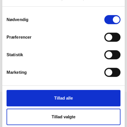
Samtykkevalg
Nødvendig
GreenMind Flip Cover iPhone 16
199 kr.
Præferencer
Statistik
Marketing
11
1
...
10
12
...
18
241-264 af 431
Tillad alle
Tilbehør til elektronik
Tillad valgte
Hos GreenMind finder du altid et omfattende udvalg