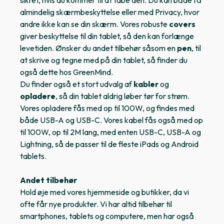
sikret, hvis du kommer til at tabe den. Du kan både få
almindelig skærmbeskyttelse eller med Privacy, hvor
andre ikke kan se din skærm. Vores robuste
covers
giver beskyttelse til din tablet, så den kan forlænge
levetiden. Ønsker du andet tilbehør såsom en
pen
, til
at skrive og tegne med på din tablet, så finder du
også dette hos GreenMind.
Du finder også et stort udvalg af
kabler
og
opladere
, så din tablet aldrig løber tør for strøm.
Vores opladere fås med op til 100W, og findes med
både USB-A og USB-C. Vores kabel fås også med op
til 100W, op til 2M lang, med enten USB-C, USB-A og
Lightning, så de passer til de fleste iPads og Android
tablets.
Andet tilbehør
Hold øje med vores hjemmeside og butikker, da vi
ofte får nye produkter. Vi har altid tilbehør til
smartphones, tablets og computere, men har også