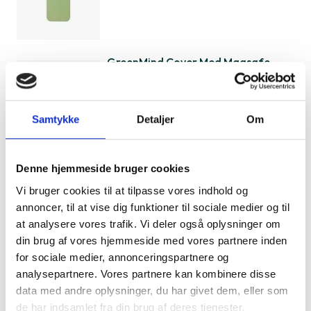
GreenMind Cover Med Magsafe
iPhone 16 Pro
199 kr.
Samtykke
Detaljer
Om
GreenMind Cover iPhone X/XS
Denne hjemmeside bruger cookies
129 kr.
Vi bruger cookies til at tilpasse vores indhold og
annoncer, til at vise dig funktioner til sociale medier og til
at analysere vores trafik. Vi deler også oplysninger om
din brug af vores hjemmeside med vores partnere inden
for sociale medier, annonceringspartnere og
GreenMind Cover iPhone 11 Pro
analysepartnere. Vores partnere kan kombinere disse
129 kr.
data med andre oplysninger, du har givet dem, eller som
de har indsamlet fra din brug af deres tjenester.