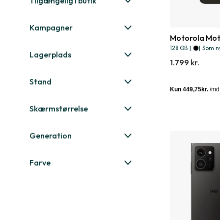
Tilgængelig i butik
Kampagner
Motorola Mo
128 GB
|
|
Som n
Lagerplads
1.799 kr.
Stand
Skærmstørrelse
Generation
Farve