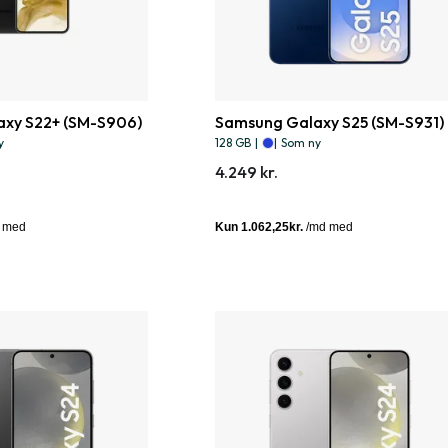
xy S22+ (SM-S906)
Samsung Galaxy S25 (SM-S931)
y
128 GB
|
|
Som ny
4.249 kr.