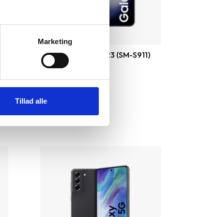
Marketing
)
Samsung Galaxy S23 (SM-S911)
128 GB
|
|
Som ny
2.799 kr.
Tillad alle