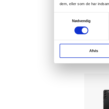
dem, eller som de har indsaml
Samtykkevalg
Nødvendig
Samsung Gala
128 GB
|
|
Okay
2.269 kr.
Afvis