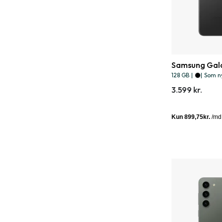
Samsung Gala
128 GB
|
|
Som n
3.599 kr.