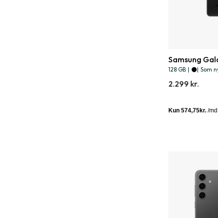
Samsung Gala
128 GB
|
|
Som n
2.299 kr.