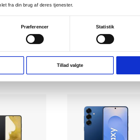
et fra din brug af deres tjenester.
Præferencer
Statistik
xy S23 (SM-S911)
Samsung Galaxy A54 (SM-A546
128 GB
|
|
Meget flot
1.619 kr.
Tillad valgte