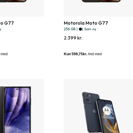
to G77
Motorola Moto G77
y
256 GB
|
|
Som ny
2.399 kr.