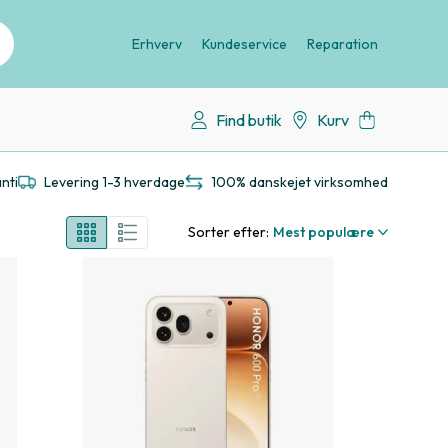
Erhverv
Kundeservice
Reparation
Find butik
Kurv
nti
Levering 1-3 hverdage
100% danskejet virksomhed
Sorter efter:
Mest populære