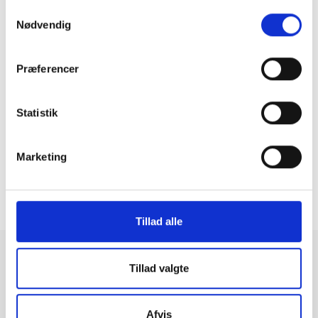
3.199 kr.
Samtykkevalg
Nødvendig
Samsung Galaxy S22 Ultra (SM-
Præferencer
S908)
128 GB
|
|
Meget flot
Statistik
2.949 kr.
Marketing
5
1
...
4
6
...
17
97-120 af 399
Tillad alle
Tillad valgte
Brugte Android smartphones
Afvis