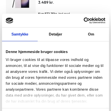
3.489 kr.
Samsung Galaxy S23 Ultra (SM-
S918)
1 TB
|
|
Okay
Samtykke
Detaljer
Om
4.049 kr.
Denne hjemmeside bruger cookies
Samsung Galaxy S22 Ultra (SM-
Vi bruger cookies til at tilpasse vores indhold og
S908)
annoncer, til at vise dig funktioner til sociale medier og til
128 GB
|
|
Som ny
at analysere vores trafik. Vi deler også oplysninger om
3.199 kr.
din brug af vores hjemmeside med vores partnere inden
for sociale medier, annonceringspartnere og
analysepartnere. Vores partnere kan kombinere disse
data med andre oplysninger, du har givet dem, eller som
Samsung Galaxy S22 Ultra (SM-
de har indsamlet fra din brug af deres tjenester.
S908)
128 GB
|
|
Som ny