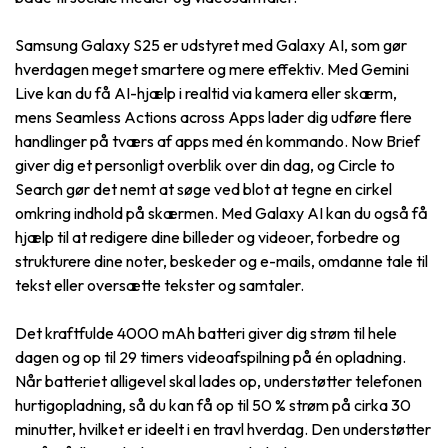
Samsung Galaxy S25 er udstyret med Galaxy AI, som gør
hverdagen meget smartere og mere effektiv. Med Gemini
Live kan du få AI-hjælp i realtid via kamera eller skærm,
mens Seamless Actions across Apps lader dig udføre flere
handlinger på tværs af apps med én kommando. Now Brief
giver dig et personligt overblik over din dag, og Circle to
Search gør det nemt at søge ved blot at tegne en cirkel
omkring indhold på skærmen. Med Galaxy AI kan du også få
hjælp til at redigere dine billeder og videoer, forbedre og
strukturere dine noter, beskeder og e-mails, omdanne tale til
tekst eller oversætte tekster og samtaler.
Det kraftfulde 4000 mAh batteri giver dig strøm til hele
dagen og op til 29 timers videoafspilning på én opladning.
Når batteriet alligevel skal lades op, understøtter telefonen
hurtigopladning, så du kan få op til 50 % strøm på cirka 30
minutter, hvilket er ideelt i en travl hverdag. Den understøtter