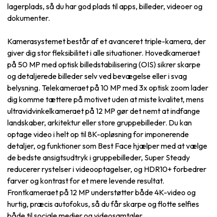
lagerplads, så du har god plads til apps, billeder, videoer og
dokumenter.
Kamerasystemet består af et avanceret triple-kamera, der
giver dig stor fleksibilitet i alle situationer. Hovedkameraet
på 50 MP med optisk billedstabilisering (OIS) sikrer skarpe
og detaljerede billeder selv ved bevægelse eller i svag
belysning. Telekameraet på 10 MP med 3x optisk zoom lader
dig komme tættere på motivet uden at miste kvalitet, mens
ultravidvinkelkameraet på 12 MP gør det nemt at indfange
landskaber, arkitektur eller store gruppebilleder. Du kan
optage video i helt op til 8K-opløsning for imponerende
detaljer, og funktioner som Best Face hjælper med at vælge
de bedste ansigtsudtryk i gruppebilleder, Super Steady
reducerer rystelser i videooptagelser, og HDR10+ forbedrer
farver og kontrast for et mere levende resultat.
Frontkameraet på 12 MP understøtter både 4K-video og
hurtig, præcis autofokus, så du får skarpe og flotte selfies
både til sociale medier og videosamtaler.