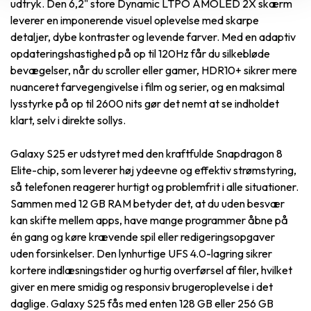
udtryk. Den 6,2" store Dynamic LTPO AMOLED 2X skærm
leverer en imponerende visuel oplevelse med skarpe
detaljer, dybe kontraster og levende farver. Med en adaptiv
opdateringshastighed på op til 120Hz får du silkebløde
bevægelser, når du scroller eller gamer, HDR10+ sikrer mere
nuanceret farvegengivelse i film og serier, og en maksimal
lysstyrke på op til 2600 nits gør det nemt at se indholdet
klart, selv i direkte sollys.
Galaxy S25 er udstyret med den kraftfulde Snapdragon 8
Elite-chip, som leverer høj ydeevne og effektiv strømstyring,
så telefonen reagerer hurtigt og problemfrit i alle situationer.
Sammen med 12 GB RAM betyder det, at du uden besvær
kan skifte mellem apps, have mange programmer åbne på
én gang og køre krævende spil eller redigeringsopgaver
uden forsinkelser. Den lynhurtige UFS 4.0-lagring sikrer
kortere indlæsningstider og hurtig overførsel af filer, hvilket
giver en mere smidig og responsiv brugeroplevelse i det
daglige. Galaxy S25 fås med enten 128 GB eller 256 GB