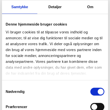
Samtykke
Detaljer
Om
Denne hjemmeside bruger cookies
Køb trygt hos
Vi bruger cookies til at tilpasse vores indhold og
annoncer, til at vise dig funktioner til sociale medier og til
at analysere vores trafik. Vi deler også oplysninger om
GreenMind
din brug af vores hjemmeside med vores partnere inden
for sociale medier, annonceringspartnere og
analysepartnere. Vores partnere kan kombinere disse
3 års garanti og hurtig levering.
data med andre oplysninger, du har givet dem, eller som
de har indsamlet fra din brug af deres tjenester.
Vurderet som fremragende på Trustpilot.
Produkter i høj kvalitet til skarpe priser.
Samtykkevalg
Testet og dataslettet efter branchens
Nødvendig
højeste standarder.
Vi står klar til at hjælpe og guide dig i
Præferencer
vores butikker.