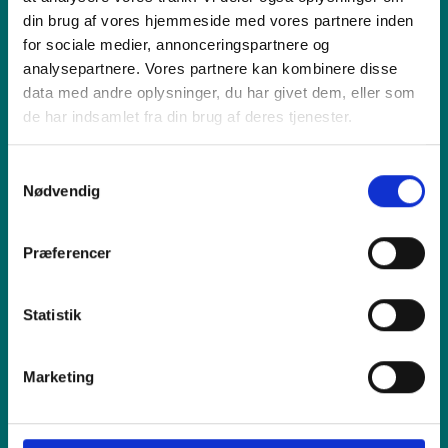
din brug af vores hjemmeside med vores partnere inden
for sociale medier, annonceringspartnere og
Produkt
analysepartnere. Vores partnere kan kombinere disse
data med andre oplysninger, du har givet dem, eller som
Vi tilbyder
de har indsamlet fra din brug af deres tjenester.
Samtykkevalg
Sælg os din enhed
Nødvendig
Reparation
Præferencer
Inspiration
Statistik
Hjælp
Marketing
Shop online