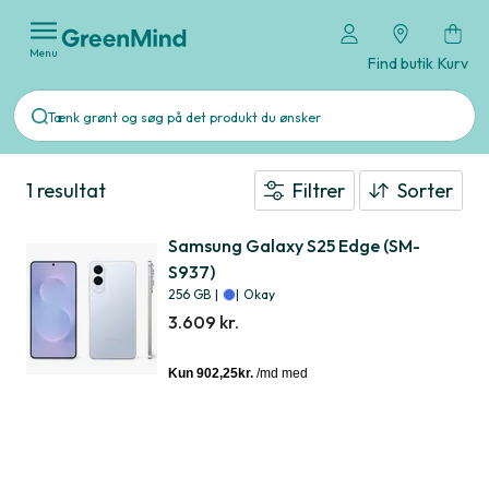
Menu
Find butik
Kurv
1 resultat
Filtrer
Sorter
Samsung Galaxy S25 Edge (SM-
S937)
256 GB
|
|
Okay
3.609 kr.