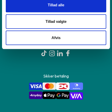
Tillad alle
Om GreenMind
Tillad valgte
Kontakt os
Afvis
Sikker betaling