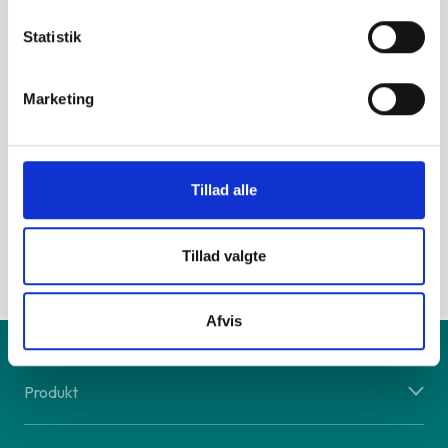
finde præcis den telefon, der passer til dine behov og
præferencer.
Statistik
Når du køber en brugt Huawei Mate smartphone hos
os, kan du være sikker på, at du får en pålidelig og
Marketing
professionel telefon. Vores eksperter har grundigt
gennemtestet hver telefon for at sikre, at den
fungerer som den skal. Alle telefoner er også blevet
Tillad alle
renset for data og klargjort til brug, så du kan
begynde at bruge din nye telefon med det samme.
Tillad valgte
Afvis
Produkt