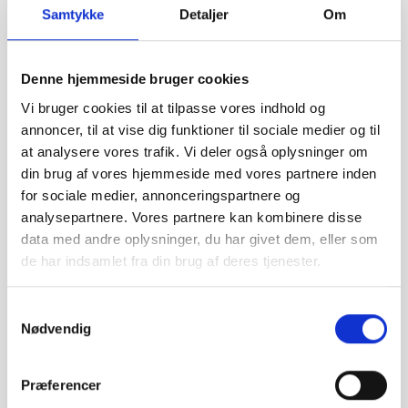
RAM, der giver hurtig og problemfri multitasking. Du
Samtykke
Detaljer
Om
kan køre tunge apps og spil uden nogen form for
forsinkelse. En anden bemærkelsesværdig funktion
Denne hjemmeside bruger cookies
ved Huawei Mate smartphones er deres kameraer.
Disse telefoner har avancerede kameraer, der kan
Vi bruger cookies til at tilpasse vores indhold og
tage fantastiske billeder og optage videoer i høj
annoncer, til at vise dig funktioner til sociale medier og til
kvalitet. Uanset om du er en entusiastisk fotograf
at analysere vores trafik. Vi deler også oplysninger om
eller bare ønsker at fange dine specielle øjeblikke, vil
din brug af vores hjemmeside med vores partnere inden
Huawei Mate smartphones give dig de værktøjer, du
for sociale medier, annonceringspartnere og
har brug forfor at tage imponerende billeder.
analysepartnere. Vores partnere kan kombinere disse
data med andre oplysninger, du har givet dem, eller som
Tag et kig på vores udvalg af Huawei Mate
de har indsamlet fra din brug af deres tjenester.
smartphones i dag og find den perfekte telefon til dig.
Uanset om du er på udkig efter en telefon til at tage
Samtykkevalg
fantastiske billeder, spille spil eller bare holde kontakt
Nødvendig
med dine venner, har vi den perfekte Huawei Mate
smartphone til dig. Vores udvalg inkluderer forskellige
Præferencer
modeller med forskellige specifikationer, så du kan