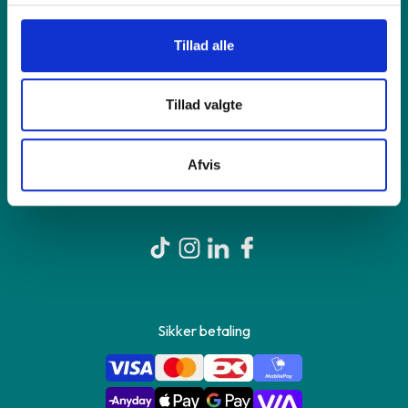
Tillad alle
Shop online
Tillad valgte
Om GreenMind
Afvis
Kontakt os
Sikker betaling