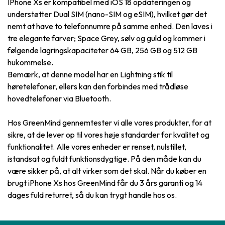
IPhone Xs er kompatibel med iOS 18 opdateringen og
understøtter Dual SIM (nano-SIM og eSIM), hvilket gør det
nemt at have to telefonnumre på samme enhed. Den laves i
tre elegante farver; Space Grey, sølv og guld og kommer i
følgende lagringskapaciteter 64 GB, 256 GB og 512 GB
hukommelse.
Bemærk, at denne model har en Lightning stik til
høretelefoner, ellers kan den forbindes med trådløse
hovedtelefoner via Bluetooth.
Hos GreenMind gennemtester vi alle vores produkter, for at
sikre, at de lever op til vores høje standarder for kvalitet og
funktionalitet. Alle vores enheder er renset, nulstillet,
istandsat og fuldt funktionsdygtige. På den måde kan du
være sikker på, at alt virker som det skal. Når du køber en
brugt iPhone Xs hos GreenMind får du 3 års garanti og 14
dages fuld returret, så du kan trygt handle hos os.