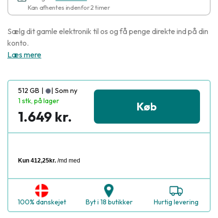
Kan afhentes indenfor 2 timer
Sælg dit gamle elektronik til os og få penge direkte ind på din
konto.
Læs mere
512 GB
|
|
Som ny
1 stk, på lager
Køb
1.649 kr.
100% danskejet
Byt i 18 butikker
Hurtig levering