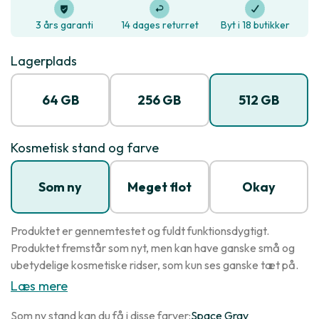
3 års garanti
14 dages returret
Byt i 18 butikker
Lagerplads
64 GB
256 GB
512 GB
Kosmetisk stand og farve
Som ny
Meget flot
Okay
Produktet er gennemtestet og fuldt funktionsdygtigt.
Produktet fremstår som nyt, men kan have ganske små og
ubetydelige kosmetiske ridser, som kun ses ganske tæt på.
Læs mere
Som ny stand kan du få i disse farver:
Space Gray