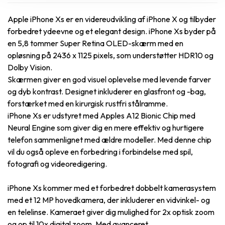
Apple iPhone Xs er en videreudvikling af iPhone X og tilbyder
forbedret ydeevne og et elegant design. iPhone Xs byder på
en 5,8 tommer Super Retina OLED-skærm med en
opløsning på 2436 x 1125 pixels, som understøtter HDR10 og
Dolby Vision.
Skærmen giver en god visuel oplevelse med levende farver
og dyb kontrast. Designet inkluderer en glasfront og -bag,
forstærket med en kirurgisk rustfri stålramme.
iPhone Xs er udstyret med Apples A12 Bionic Chip med
Neural Engine som giver dig en mere effektiv og hurtigere
telefon sammenlignet med ældre modeller. Med denne chip
vil du også opleve en forbedring i forbindelse med spil,
fotografi og videoredigering.
iPhone Xs kommer med et forbedret dobbelt kamerasystem
med et 12 MP hovedkamera, der inkluderer en vidvinkel- og
en telelinse. Kameraet giver dig mulighed for 2x optisk zoom
og op til 10x digital zoom. Med avanceret