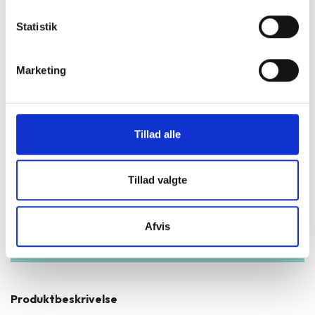
GreenMind
Statistik
3 års garanti og hurtig levering.
Marketing
Vurderet som fremragende på Trustpilot.
Produkter i høj kvalitet til skarpe priser.
Testet og dataslettet efter branchens
højeste standarder.
Tillad alle
Vi står klar til at hjælpe og guide dig i
vores butikker.
Tillad valgte
Et miljøansvarligt alternativ.
Afvis
Produktbeskrivelse