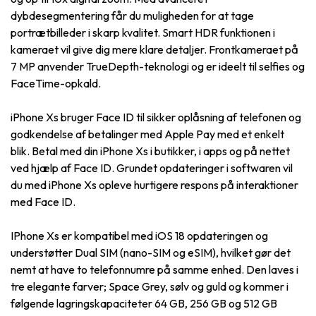
dybdesegmentering får du muligheden for at tage
portrætbilleder i skarp kvalitet. Smart HDR funktionen i
kameraet vil give dig mere klare detaljer. Frontkameraet på
7 MP anvender TrueDepth-teknologi og er ideelt til selfies og
FaceTime-opkald.
iPhone Xs bruger Face ID til sikker oplåsning af telefonen og
godkendelse af betalinger med Apple Pay med et enkelt
blik. Betal med din iPhone Xs i butikker, i apps og på nettet
ved hjælp af Face ID. Grundet opdateringer i softwaren vil
du med iPhone Xs opleve hurtigere respons på interaktioner
med Face ID.
IPhone Xs er kompatibel med iOS 18 opdateringen og
understøtter Dual SIM (nano-SIM og eSIM), hvilket gør det
nemt at have to telefonnumre på samme enhed. Den laves i
tre elegante farver; Space Grey, sølv og guld og kommer i
følgende lagringskapaciteter 64 GB, 256 GB og 512 GB