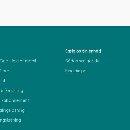
Sælg os din enhed
ne - leje af mobil
Sådan sælger du
Care
Find din pris
ent
re forsikring
el-abonnement
lingsløsning
lingsløsning