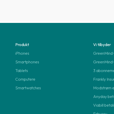
Produkt
Vi tilbyder
iPhones
GreenMind O
Smartphones
GreenMind 
Tablets
3 abonnem
Computere
Frankly Insu
Smartwatches
Modstrøm 
Anyday beta
Viabill beta
Erhverv