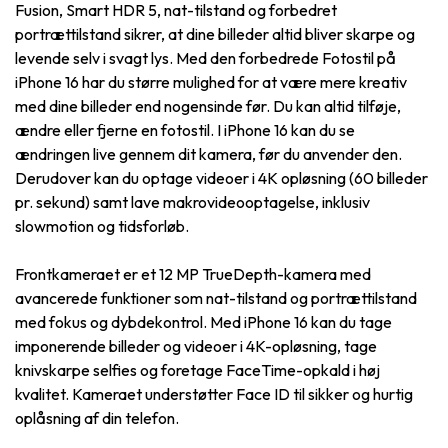
Fusion, Smart HDR 5, nat-tilstand og forbedret
portrættilstand sikrer, at dine billeder altid bliver skarpe og
levende selv i svagt lys. Med den forbedrede Fotostil på
iPhone 16 har du større mulighed for at være mere kreativ
med dine billeder end nogensinde før. Du kan altid tilføje,
ændre eller fjerne en fotostil. I iPhone 16 kan du se
ændringen live gennem dit kamera, før du anvender den.
Derudover kan du optage videoer i 4K opløsning (60 billeder
pr. sekund) samt lave makrovideo­optagelse, inklusiv
slowmotion og tids­forløb.
Frontkameraet er et 12 MP TrueDepth-kamera med
avancerede funktioner som nat-tilstand og portrættilstand
med fokus og dybdekontrol. Med iPhone 16 kan du tage
imponerende billeder og videoer i 4K-opløsning, tage
knivskarpe selfies og foretage FaceTime-opkald i høj
kvalitet. Kameraet understøtter Face ID til sikker og hurtig
oplåsning af din telefon.