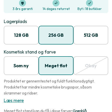
3 års garanti
14 dages returret
Byt i 18 butikker
Lagerplads
128 GB
256 GB
512 GB
Kosmetisk stand og farve
Som ny
Meget flot
Okay
Produktet er gennemtestet og fuldt funktionsdygtigt.
Produktet har mindre kosmetiske brugsspor, såsom
skrammer og ridser.
Læs mere
Meget flot stand kan du få i disse farver:
Grønblå