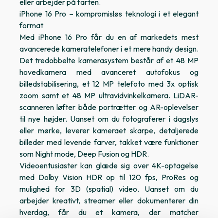
eller arbejder på farten.
iPhone 16 Pro – kompromisløs teknologi i et elegant
format
Med iPhone 16 Pro får du en af markedets mest
avancerede kameratelefoner i et mere handy design.
Det tredobbelte kamerasystem består af et 48 MP
hovedkamera med avanceret autofokus og
billedstabilisering, et 12 MP telefoto med 3x optisk
zoom samt et 48 MP ultravidvinkelkamera. LiDAR-
scanneren løfter både portrætter og AR-oplevelser
til nye højder. Uanset om du fotograferer i dagslys
eller mørke, leverer kameraet skarpe, detaljerede
billeder med levende farver, takket være funktioner
som Night mode, Deep Fusion og HDR.
Videoentusiaster kan glæde sig over 4K-optagelse
med Dolby Vision HDR op til 120 fps, ProRes og
mulighed for 3D (spatial) video. Uanset om du
arbejder kreativt, streamer eller dokumenterer din
hverdag, får du et kamera, der matcher