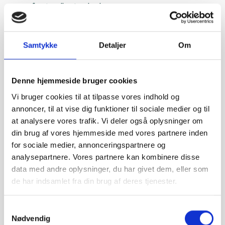
professionelle standarder.
Frontkameraet på 12 MP med optisk
billedstabilisering og 3D-sensor sørger for, at dine
selfies og videoopkald altid står knivskarpt – også
Samtykke
Detaljer
Om
under dårlige lysforhold. Med understøttelse af HDR,
Dolby Vision og 3D-lyd kan du udfolde dig kreativt på
alle platforme.
Denne hjemmeside bruger cookies
Overlegen ydelse, fleksibel lagring og effektivt
Vi bruger cookies til at tilpasse vores indhold og
batteri
annoncer, til at vise dig funktioner til sociale medier og til
iPhone 16 Pro er udstyret med Apples kraftfulde A18
at analysere vores trafik. Vi deler også oplysninger om
Pro-chip, der sikrer lynhurtig respons og effektivitet –
din brug af vores hjemmeside med vores partnere inden
uanset om du gamer, arbejder eller redigerer video.
for sociale medier, annonceringspartnere og
Med 8 GB RAM kan du køre flere krævende apps på
analysepartnere. Vores partnere kan kombinere disse
én gang uden problemer.
data med andre oplysninger, du har givet dem, eller som
Du vælger selv, hvor meget plads du har brug for: 256
de har indsamlet fra din brug af deres tjenester.
GB, 512 GB eller 1 TB. Her er der rigeligt med plads til
både billeder, videoer, apps og dokumenter, så du
Samtykkevalg
aldrig skal bekymre dig om at løbe tør for lager.
Nødvendig
Batteriet på 3355 mAh holder dig kørende hele