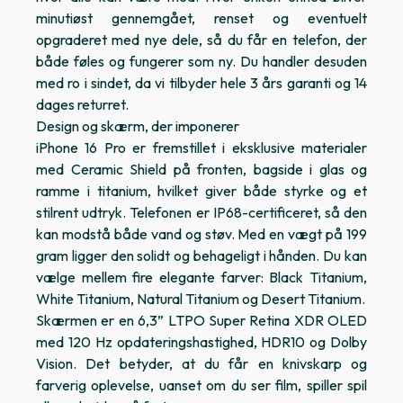
minutiøst gennemgået, renset og eventuelt
opgraderet med nye dele, så du får en telefon, der
både føles og fungerer som ny. Du handler desuden
med ro i sindet, da vi tilbyder hele 3 års garanti og 14
dages returret.
Design og skærm, der imponerer
iPhone 16 Pro er fremstillet i eksklusive materialer
med Ceramic Shield på fronten, bagside i glas og
ramme i titanium, hvilket giver både styrke og et
stilrent udtryk. Telefonen er IP68-certificeret, så den
kan modstå både vand og støv. Med en vægt på 199
gram ligger den solidt og behageligt i hånden. Du kan
vælge mellem fire elegante farver: Black Titanium,
White Titanium, Natural Titanium og Desert Titanium.
Skærmen er en 6,3” LTPO Super Retina XDR OLED
med 120 Hz opdateringshastighed, HDR10 og Dolby
Vision. Det betyder, at du får en knivskarp og
farverig oplevelse, uanset om du ser film, spiller spil