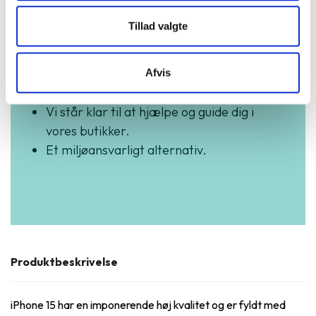
3 års garanti og hurtig levering.
Tillad valgte
Vurderet som fremragende på Trustpilot.
Produkter i høj kvalitet til skarpe priser.
Testet og dataslettet efter branchens
Afvis
højeste standarder.
Vi står klar til at hjælpe og guide dig i
vores butikker.
Et miljøansvarligt alternativ.
Produktbeskrivelse
iPhone 15 har en imponerende høj kvalitet og er fyldt med