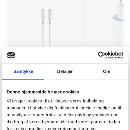
Kabel USB-C til USB-C 60W
Oplader 20W
Samtykke
Detaljer
Om
99 kr.
149 kr.
Denne hjemmeside bruger cookies
TILFØJ
Vi bruger cookies til at tilpasse vores indhold og
annoncer, til at vise dig funktioner til sociale medier og til
at analysere vores trafik. Vi deler også oplysninger om
din brug af vores hjemmeside med vores partnere inden
for sociale medier, annonceringspartnere og