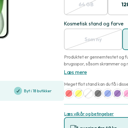
64 GB
12
Kosmetisk stand og farve
Som ny
Produktet er gennemtestet og fu
brugsspor, såsom skrammer og r
Læs mere
Meget flot stand kan du få i disse
Byt i 18 butikker
Læs vilkår og betingelser
Levering fra 49 kr.