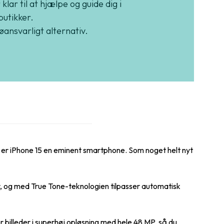
 klar til at hjælpe og guide dig i
butikker.
jøansvarligt alternativ.
e er iPhone 15 en eminent smartphone. Som noget helt nyt
, og med True Tone-teknologien tilpasser automatisk
 billeder i superhøj opløsning med hele 48 MP, så du