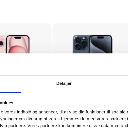
Detaljer
lus
iPhone 15 Pro
ookies
4.469 kr.
se vores indhold og annoncer, til at vise dig funktioner til sociale
tørrelse
6.1"
Skærmstørrelse
oplysninger om din brug af vores hjemmeside med vores partnere i
Apple A17 Pro
ysepartnere. Vores partnere kan kombinere disse data med andr
r
119124
Varenummer
119230