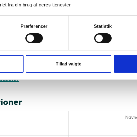
et fra din brug af deres tjenester.
Præferencer
Statistik
al du vælge Apple iPhone 15
r søger top ydeevne, de nyeste funktioner og avancere
Tillad valgte
ug og multimediaoplevelser.
oduktet
tioner
Navne