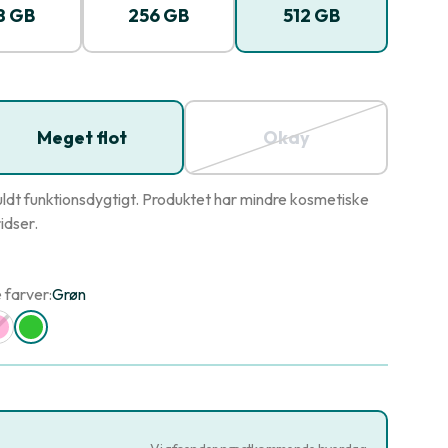
8 GB
256 GB
512 GB
Meget flot
Okay
ldt funktionsdygtigt. Produktet har mindre kosmetiske
idser.
 farver:
Grøn