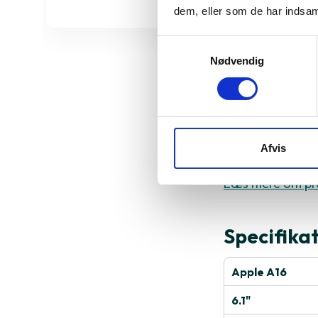
dem, eller som de har indsaml
Samtykkevalg
Nødvendig
Derfor sk
God for dem, de
Afvis
professionel br
Læs mere om pr
Specifika
Apple A16
6.1"