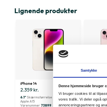
Lignende produkter
Samtykke
iPhone 14
iPhone 15 P
Denne hjemmeside bruger c
2.359 kr.
3.719 kr.
Vi bruger cookies til at tilpas
6.1"
Skærmstørrelse
6.7"
Skærms
vores trafik. Vi deler også 
Apple A15
Apple A16
annonceringspartnere og anal
Varenummer
73899
Varenumme