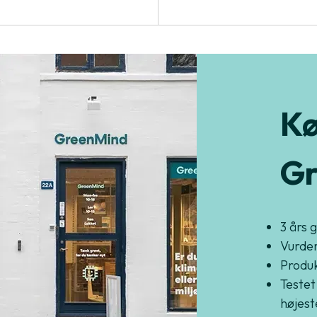
Kø
Gr
3 års 
Vurder
Produkt
Testet
højest