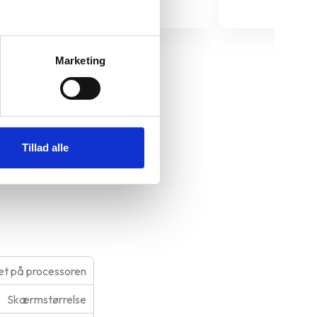
Marketing
de kameraer til
Tillad alle
t på processoren
Skærmstørrelse