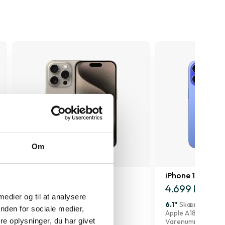
Om
iPhone 15 Pro Max
iPhone 16
4.709 kr.
4.699 kr.
 medier og til at analysere
6.7"
Skærmstørrelse
6.1"
Skærmstørrel
nden for sociale medier,
Apple A17 Pro
Apple A18
e oplysninger, du har givet
Varenummer
119424
Varenummer
1895