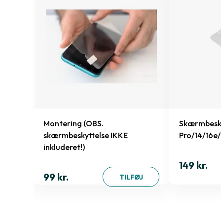
e
Montering (OBS.
Skærmbesky
skærmbeskyttelse IKKE
Pro/14/16e
inkluderet!)
149 kr.
ØJ
99 kr.
TILFØJ