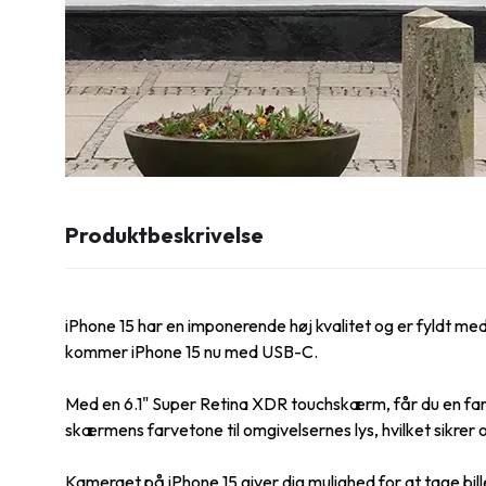
Produktbeskrivelse
iPhone 15 har en imponerende høj kvalitet og er fyldt m
kommer iPhone 15 nu med USB-C.
Med en 6.1" Super Retina XDR touchskærm, får du en fan
skærmens farvetone til omgivelsernes lys, hvilket sikrer o
Kameraet på iPhone 15 giver dig mulighed for at tage bil