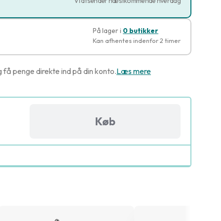
Vi afsender næstkommende hverdag
På lager i
0 butikker
Kan afhentes indenfor 2 timer
g få penge direkte ind på din konto.
Læs mere
Køb