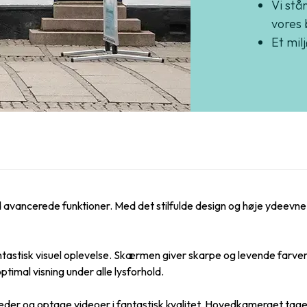
Vi står
vores 
Et mil
ed avancerede funktioner. Med det stilfulde design og høje ydeevn
tastisk visuel oplevelse. Skærmen giver skarpe og levende farver
ptimal visning under alle lysforhold.
leder og optage videoer i fantastisk kvalitet. Hovedkameraet tager