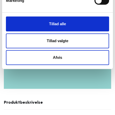
Marketing
3 års garanti og hurtig levering.
Vurderet som fremragende på Trustpilot.
Tillad alle
Produkter i høj kvalitet til skarpe priser.
Testet og dataslettet efter branchens
højeste standarder.
Tillad valgte
Vi står klar til at hjælpe og guide dig i
vores butikker.
Afvis
Et miljøansvarligt alternativ.
Produktbeskrivelse