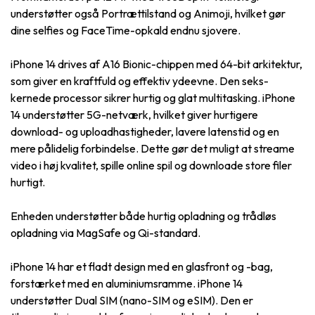
understøtter også Portrættilstand og Animoji, hvilket gør
dine selfies og FaceTime-opkald endnu sjovere.
iPhone 14 drives af A16 Bionic-chippen med 64-bit arkitektur,
som giver en kraftfuld og effektiv ydeevne. Den seks-
kernede processor sikrer hurtig og glat multitasking. iPhone
14 understøtter 5G-netværk, hvilket giver hurtigere
download- og uploadhastigheder, lavere latenstid og en
mere pålidelig forbindelse. Dette gør det muligt at streame
video i høj kvalitet, spille online spil og downloade store filer
hurtigt.
Enheden understøtter både hurtig opladning og trådløs
opladning via MagSafe og Qi-standard.
iPhone 14 har et fladt design med en glasfront og -bag,
forstærket med en aluminiumsramme. iPhone 14
understøtter Dual SIM (nano-SIM og eSIM). Den er