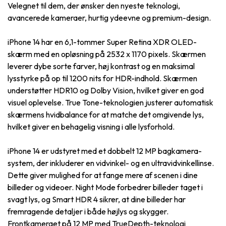
Velegnet til dem, der ønsker den nyeste teknologi,
avancerede kameraer, hurtig ydeevne og premium-design.
iPhone 14 har en 6,1-tommer Super Retina XDR OLED-
skærm med en opløsning på 2532 x 1170 pixels. Skærmen
leverer dybe sorte farver, høj kontrast og en maksimal
lysstyrke på op til 1200 nits for HDR-indhold. Skærmen
understøtter HDR10 og Dolby Vision, hvilket giver en god
visuel oplevelse. True Tone-teknologien justerer automatisk
skærmens hvidbalance for at matche det omgivende lys,
hvilket giver en behagelig visning i alle lysforhold.
iPhone 14 er udstyret med et dobbelt 12 MP bagkamera-
system, der inkluderer en vidvinkel- og en ultravidvinkellinse.
Dette giver mulighed for at fange mere af scenen i dine
billeder og videoer. Night Mode forbedrer billeder taget i
svagt lys, og Smart HDR 4 sikrer, at dine billeder har
fremragende detaljer i både højlys og skygger.
Frontkameraet på 12 MP med TrueDepth-teknologi