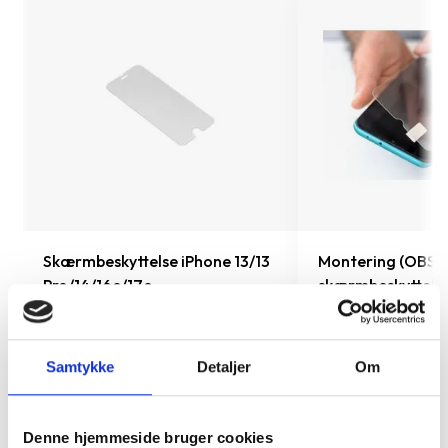
Skærmbeskyttelse iPhone 13/13
Montering (OBS.
Pro/14/16e/17e
skærmbeskyttels
inkluderet!)
149 kr.
TILFØJ
99 kr.
Samtykke
Detaljer
Om
Denne hjemmeside bruger cookies